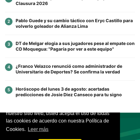
Clausura 2026
Pablo Guede y su cambio táctico con Eryc Castillo para
2
volverlo goleador de Alianza Lima
DT de Melgar elogia a sus jugadores pese al empate con
3
CD Moquegua: "Pagaría por ver a este equipo"
¿Franco Velazco renunció como administrador de
4
Universitario de Deportes? Se confirma la verdad
Horóscopo del lunes 3 de agosto: acertadas
5
predicciones de Josie Diez Canseco para tu signo
Este sitio utiliza cookies para mejorar la
experiencia del usuario. Al continuar usando
nuestro sitio web, usted acepta el uso de todas
las cookies de acuerdo con nuestra Política de
Cookies.
Leer más
VIVES.FUTBOL | Tu buscador de Fútbol