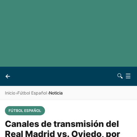
LaLiga
Noticias
Premier League
Otros deportes
Ver todas las ligas
Archivo
Contacto
←
🔍
☰
Vives
Inicio
Fútbol Español
Noticia
›
›
FÚTBOL ESPAÑOL
Canales de transmisión del
Real Madrid vs. Oviedo, por