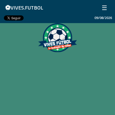
⚽
☰
VIVES.FUTBOL
09/08/2026
Inicio
Partidos
Resultados
Ligas
Champions League
Equipos
Copa Libertadores
En Vivo
Liga 1 Perú
Más