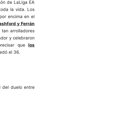
peón de LaLiga EA
 toda la vida. Los
 por encima en el
shford y Ferrán
 tan arrolladores
ador y celebraron
precisar que
los
edó el 36.
l del duelo entre