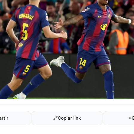
rtir
🔗
Copiar link
⭐