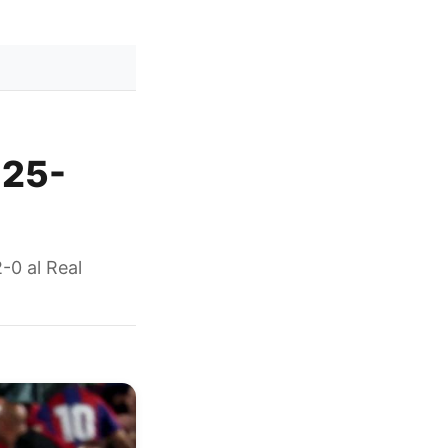
025-
d
-0 al Real