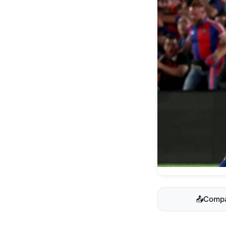
📤
Compa