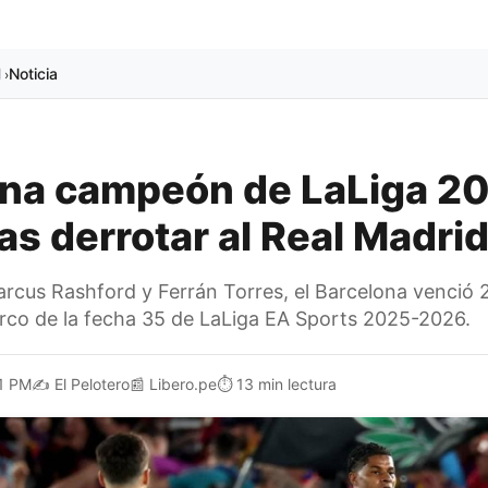
l
Noticia
›
ona campeón de LaLiga 2
as derrotar al Real Madri
rcus Rashford y Ferrán Torres, el Barcelona venció 2
rco de la fecha 35 de LaLiga EA Sports 2025-2026.
1 PM
✍️
El Pelotero
📰
Libero.pe
⏱️
13 min lectura