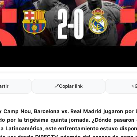
rtir
🔗
Copiar link
⭐
fy Camp Nou,
Barcelona
vs.
Real Madrid
jugaron por
ido por la trigésima quinta jornada. ¿Dónde pasaron e
da Latinoamérica, este enfrentamiento estuvo dispon
ste ver desde DIRECTV, además del acceso de pago e