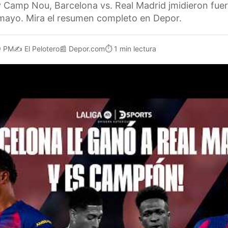
y Camp Nou, Barcelona vs. Real Madrid jmidieron fue
mayo. Mira el resumen completo en Depor.
9 PM
✍️
El Pelotero
📰
Depor.com
⏱️
1 min lectura