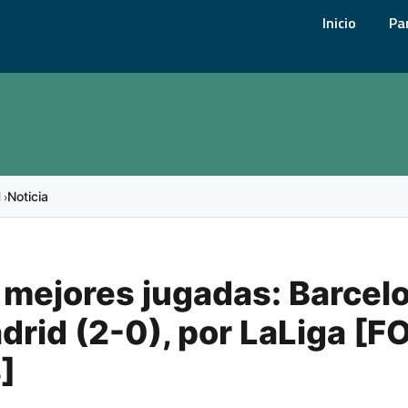
Inicio
Pa
l
Noticia
›
 mejores jugadas: Barcelo
drid (2-0), por LaLiga [
]