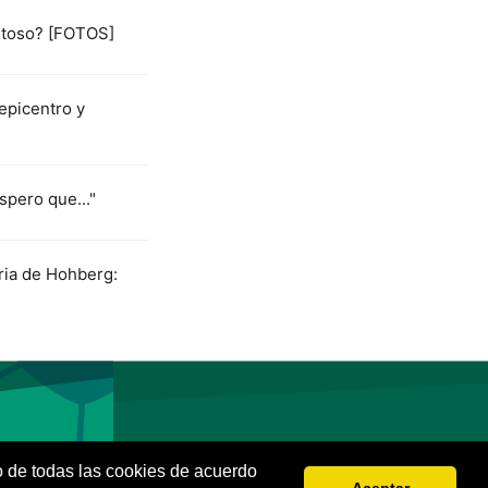
istoso? [FOTOS]
epicentro y
spero que..."
ria de Hohberg:
so de todas las cookies de acuerdo
Aceptar