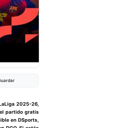
Guardar
LaLiga 2025-26
,
l partido gratis
ible en DSports,
n DGO. Si estás