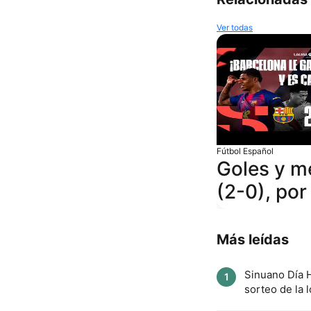
Ver todas
Fútbol Español
Goles y m
(2-0), po
Más leídas
Sinuano Día H
1
sorteo de la l