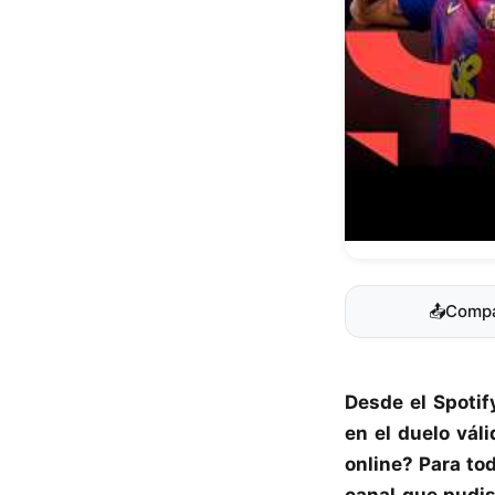
📤
Compa
Desde el Spoti
en el duelo vál
online? Para to
canal que pudi