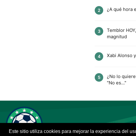
¿A qué hora e
2
Temblor HOY, 
3
magnitud
Xabi Alonso y
4
¿No lo quier
5
"No es..."
Este sitio utiliza cookies para mejorar la experiencia del u