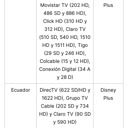
Movistar TV (202 HD,
Plus
486 SD y 886 HD),
Click HD (310 HD y
312 HD), Claro TV
(510 SD, 540 HD, 1510
HD y 1511 HD), Tigo
(29 SD y 246 HD),
Colcable (15 y 12 HD),
Conexión Digital (34 A
y 28 D)
Ecuador
DirecTV (622 SD/HD y
Disney
1622 HD), Grupo TV
Plus
Cable (202 SD y 734
HD) y Claro TV (90 SD
y 590 HD)