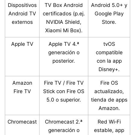
Dispositivos
TV Box Android
Android 5.0+ y
Android TV
certificados (p.ej.
Google Play
externos
NVIDIA Shield,
Store.
Xiaomi Mi Box).
Apple TV
Apple TV 4.ª
tvOS
generación o
compatible
posterior.
con la app
Disney+.
Este sitio utiliza cookies para mejorar la
experiencia del usuario. Al continuar usando
Amazon
Fire TV / Fire TV
Fire OS
nuestro sitio web, usted acepta el uso de todas
Fire TV
Stick con Fire OS
actualizado,
las cookies de acuerdo con nuestra Política de
5.0 o superior.
tienda de apps
Cookies.
Leer más
Amazon.
Aceptar
Chromecast
Chromecast 2.ª
Red Wi‑Fi
generación o
estable, app