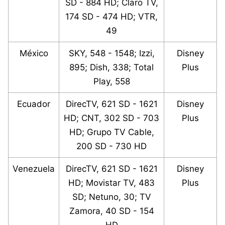
SD - 884 HD; Claro TV,
174 SD - 474 HD; VTR,
49
México
SKY, 548 - 1548; Izzi,
Disney
895; Dish, 338; Total
Plus
Play, 558
Ecuador
DirecTV, 621 SD - 1621
Disney
HD; CNT, 302 SD - 703
Plus
HD; Grupo TV Cable,
200 SD - 730 HD
Venezuela
DirecTV, 621 SD - 1621
Disney
HD; Movistar TV, 483
Plus
SD; Netuno, 30; TV
Zamora, 40 SD - 154
HD