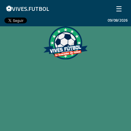
⚽
☰
VIVES.FUTBOL
09/08/2026
Inicio
Partidos
Resultados
Ligas
Champions League
Equipos
Copa Libertadores
En Vivo
Liga 1 Perú
Más