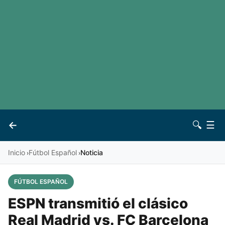
LaLiga
Noticias
Premier League
Otros deportes
Ver todas las ligas
Archivo
Contacto
←
🔍
☰
Vives
Inicio
Fútbol Español
Noticia
›
›
FÚTBOL ESPAÑOL
ESPN transmitió el clásico
Real Madrid vs. FC Barcelona