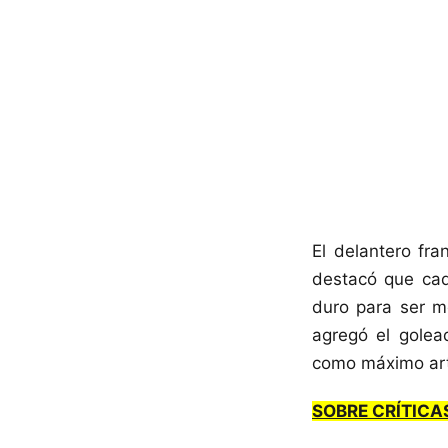
El delantero fr
destacó que cada
duro para ser m
agregó el golea
como máximo art
SOBRE CRÍTICA