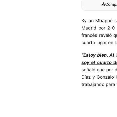
📤
Compa
Kylian Mbappé so
Madrid por 2-0 
francés reveló 
cuarto lugar en 
“Estoy bien. Al
soy el cuarto de
señaló que por d
Díaz y Gonzalo G
trabajando para v