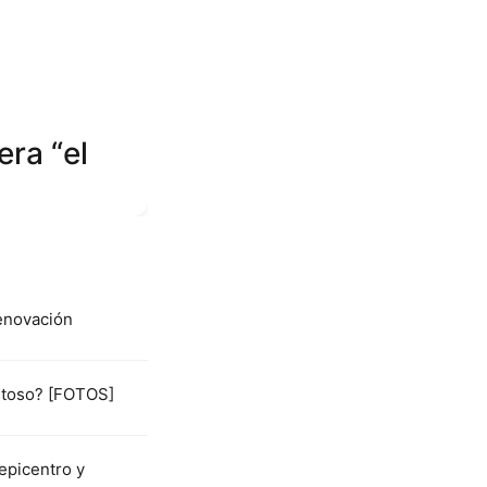
ra “el
renovación
istoso? [FOTOS]
epicentro y