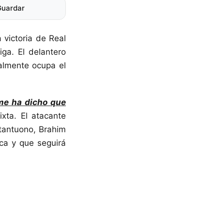
Guardar
 victoria de Real
ga. El delantero
almente ocupa el
 me ha dicho que
xta. El atacante
stantuono, Brahim
ica y que seguirá