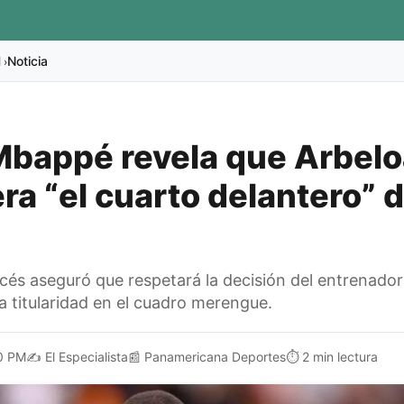
l
Noticia
›
Mbappé revela que Arbelo
ra “el cuarto delantero” d
cés aseguró que respetará la decisión del entrenador
a titularidad en el cuadro merengue.
0 PM
✍️
El Especialista
📰
Panamericana Deportes
⏱️
2 min lectura