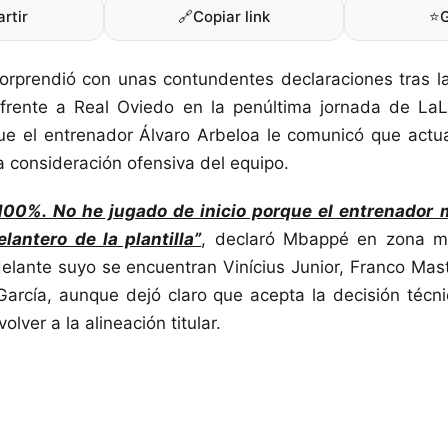
rtir
🔗
Copiar link
⭐
rprendió con unas contundentes declaraciones tras la
frente a Real Oviedo en la penúltima jornada de LaLi
que el entrenador Álvaro Arbeloa le comunicó que actu
la consideración ofensiva del equipo.
 100%. No he jugado de inicio porque el entrenador
lantero de la plantilla”
, declaró Mbappé en zona mi
elante suyo se encuentran Vinícius Junior, Franco Ma
arcía, aunque dejó claro que acepta la decisión técn
olver a la alineación titular.