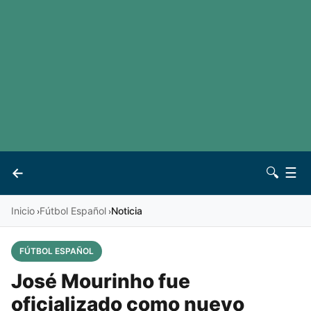
LaLiga
Noticias
Premier League
Otros deportes
Ver todas las ligas
Archivo
Contacto
←
🔍
☰
Vives
Inicio
Fútbol Español
Noticia
›
›
FÚTBOL ESPAÑOL
José Mourinho fue
oficializado como nuevo