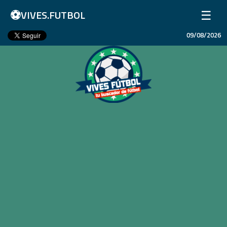
⚽
☰
VIVES.FUTBOL
09/08/2026
Inicio
Partidos
Resultados
Ligas
Champions League
Equipos
Copa Libertadores
En Vivo
Liga 1 Perú
Más