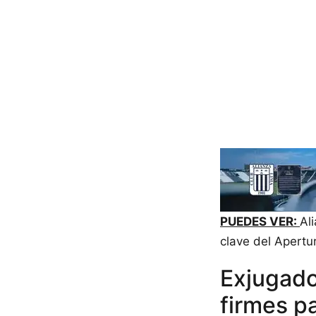
PUEDES VER:
Al
clave del Apertu
Exjugado
firmes p