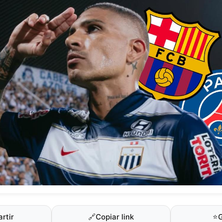
rtir
🔗
Copiar link
⭐