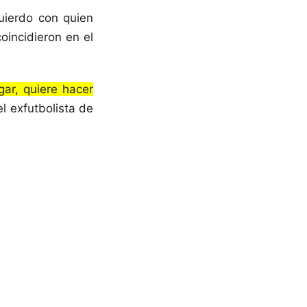
quierdo con quien
incidieron en el
ar, quiere hacer
el exfutbolista de