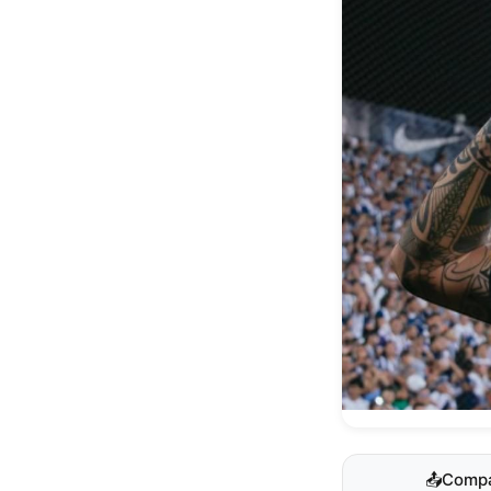
📤
Compa