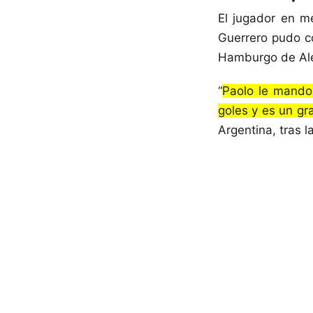
El jugador en m
Guerrero pudo c
Hamburgo de Al
“
Paolo le mando
goles y es un gr
Argentina, tras l