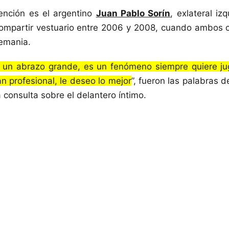
ención es el argentino
Juan Pablo Sorín
, exlateral iz
ompartir vestuario entre 2006 y 2008, cuando ambos co
emania.
 un abrazo grande, es un fenómeno siempre quiere jug
an profesional, le deseo lo mejor
”, fueron las palabras d
a consulta sobre el delantero íntimo.