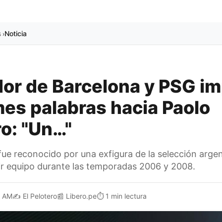
s
Noticia
›
or de Barcelona y PSG i
mes palabras hacia Paolo
o: "Un…"
fue reconocido por una exfigura de la selección argen
ir equipo durante las temporadas 2006 y 2008.
1 AM
✍️
El Pelotero
📰
Libero.pe
⏱️
1 min lectura