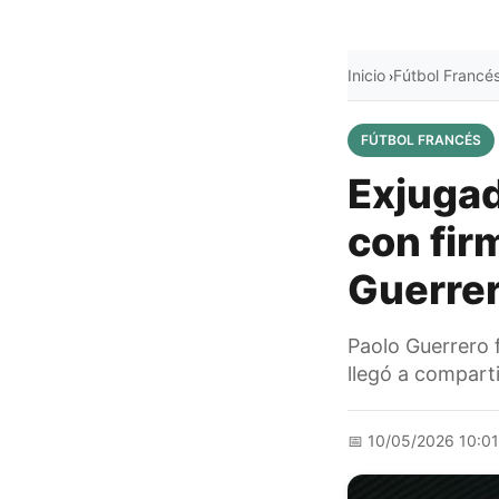
Inicio
Fútbol Francé
›
FÚTBOL FRANCÉS
Exjugad
con fir
Guerrer
Paolo Guerrero 
llegó a compart
📅
10/05/2026 10:0