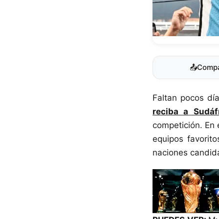
📤
Compa
Faltan pocos dí
reciba a Sudáf
competición. En 
equipos favorito
naciones candida