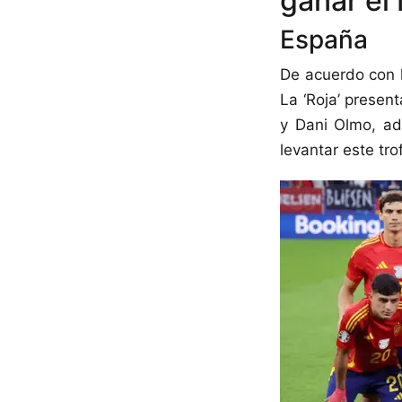
ganar el
España
De acuerdo con l
La ‘Roja’ presen
y Dani Olmo, ad
levantar este tro