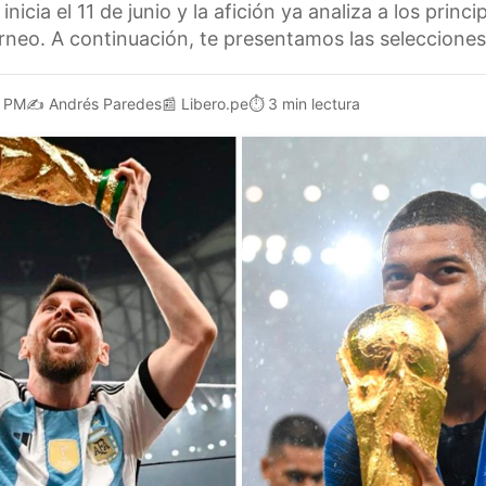
nicia el 11 de junio y la afición ya analiza a los princi
orneo. A continuación, te presentamos las selecciones
1 PM
✍️
Andrés Paredes
📰
Libero.pe
⏱️
3 min lectura