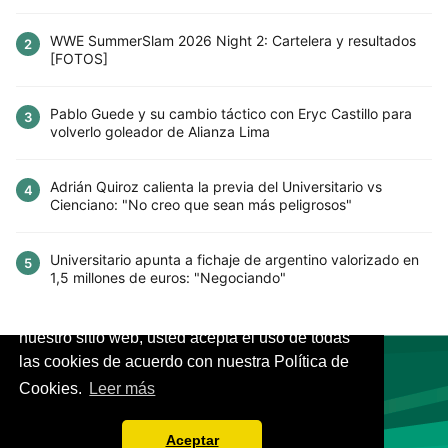
WWE SummerSlam 2026 Night 2: Cartelera y resultados
2
[FOTOS]
Pablo Guede y su cambio táctico con Eryc Castillo para
3
volverlo goleador de Alianza Lima
Adrián Quiroz calienta la previa del Universitario vs
4
Cienciano: "No creo que sean más peligrosos"
Universitario apunta a fichaje de argentino valorizado en
5
1,5 millones de euros: "Negociando"
Este sitio utiliza cookies para mejorar la
experiencia del usuario. Al continuar usando
nuestro sitio web, usted acepta el uso de todas
las cookies de acuerdo con nuestra Política de
Cookies.
Leer más
VIVES.FUTBOL | Tu buscador de Fútbol
Aceptar