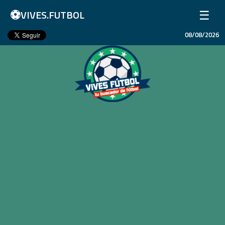
⚽
☰
VIVES.FUTBOL
08/08/2026
Inicio
Partidos
Resultados
Ligas
Champions League
Equipos
Copa Libertadores
En Vivo
Liga 1 Perú
Más