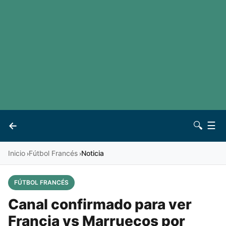
LaLiga
Noticias
Premier League
Otros deportes
Ver todas las ligas
Archivo
Contacto
←
🔍
☰
Vives
Inicio
Fútbol Francés
Noticia
›
›
FÚTBOL FRANCÉS
Canal confirmado para ver
Francia vs Marruecos por