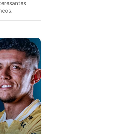
nteresantes
rneos.