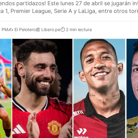
ndos partidazos! Este lunes 27 de abril se jugarán i
ga 1, Premier League, Serie A y LaLiga, entre otros to
1 PM
✍️
El Pelotero
📰
Libero.pe
⏱️
2 min lectura