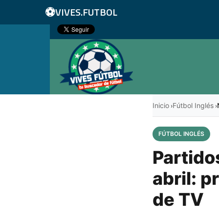
⚽
VIVES.FUTBOL
Inicio
Fútbol Inglés
›
›
FÚTBOL INGLÉS
Partido
abril: 
de TV