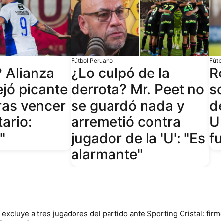
Fútbol Peruano
Fút
? Alianza
¿Lo culpó de la
R
ejó picante
derrota? Mr. Peet no
s
ras vencer
se guardó nada y
d
tario:
arremetió contra
U
"
jugador de la 'U': "Es
fu
alarmante"
excluye a tres jugadores del partido ante Sporting Cristal: firm