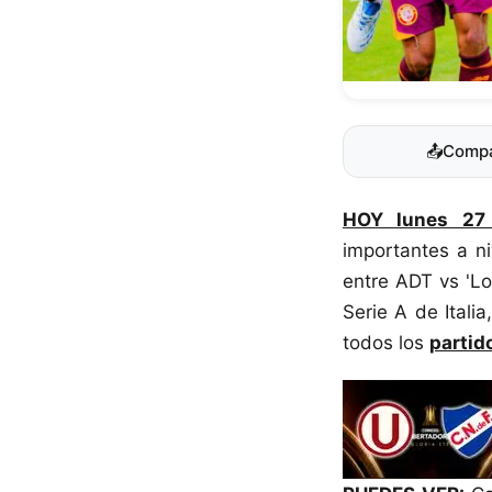
📤
Compa
HOY lunes 27 
importantes a ni
entre ADT vs 'L
Serie A de Itali
todos los
partid