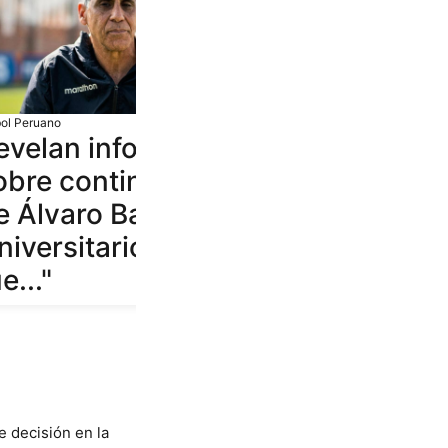
bol Peruano
evelan información
obre continuidad
e Álvaro Barco en
niversitario: "Se
e..."
e decisión en la