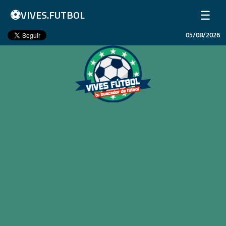
⚽
☰
VIVES.FUTBOL
05/08/2026
Inicio
Partidos
Resultados
Ligas
Champions League
Equipos
Copa Libertadores
En Vivo
Liga 1 Perú
Más