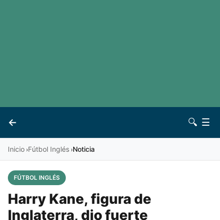
LaLiga
Noticias
Premier League
Otros deportes
Ver todas las ligas
Archivo
Contacto
←
🔍
☰
Vives
Inicio
Fútbol Inglés
Noticia
›
›
FÚTBOL INGLÉS
Harry Kane, figura de
Inglaterra, dio fuerte