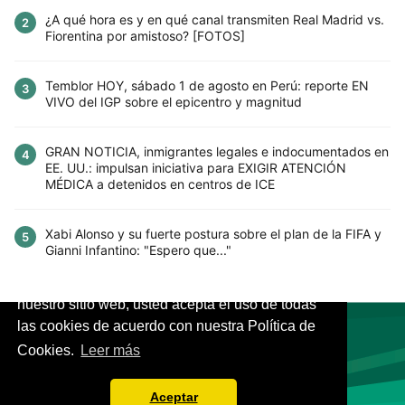
¿A qué hora es y en qué canal transmiten Real Madrid vs.
2
Fiorentina por amistoso? [FOTOS]
Temblor HOY, sábado 1 de agosto en Perú: reporte EN
3
VIVO del IGP sobre el epicentro y magnitud
GRAN NOTICIA, inmigrantes legales e indocumentados en
4
EE. UU.: impulsan iniciativa para EXIGIR ATENCIÓN
MÉDICA a detenidos en centros de ICE
Xabi Alonso y su fuerte postura sobre el plan de la FIFA y
5
Gianni Infantino: "Espero que..."
Este sitio utiliza cookies para mejorar la
experiencia del usuario. Al continuar usando
nuestro sitio web, usted acepta el uso de todas
las cookies de acuerdo con nuestra Política de
Cookies.
Leer más
VIVES.FUTBOL | Tu buscador de Fútbol
Aceptar