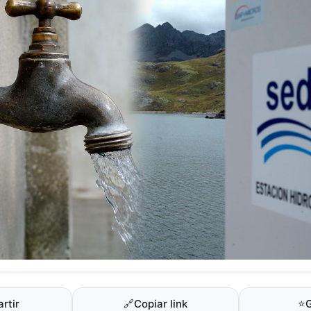
rtir
🔗
Copiar link
⭐