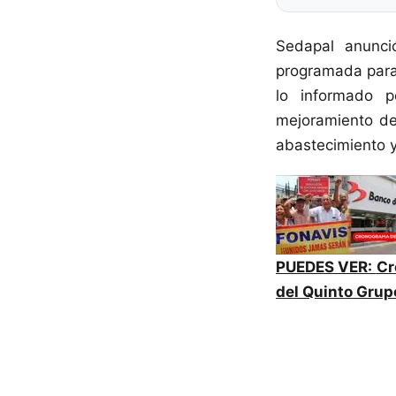
Sedapal anunc
programada para
lo informado p
mejoramiento de 
abastecimiento y
PUEDES VER:
Cr
del Quinto Grup