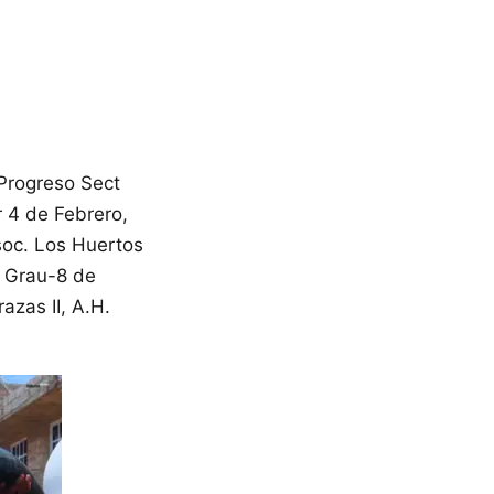
 Progreso Sect
r 4 de Febrero,
soc. Los Huertos
l Grau-8 de
azas II, A.H.