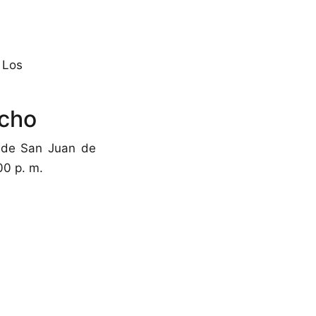
e Los
ncho
4 de San Juan de
00 p. m.