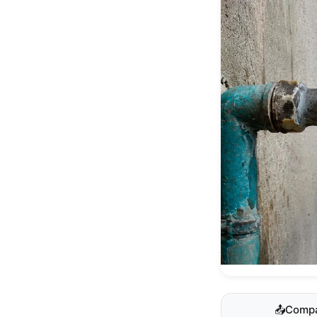
📤
Compa