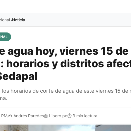
cional
Noticia
›
ONAL
e agua hoy, viernes 15 de
: horarios y distritos afec
Sedapal
 los horarios de corte de agua de este viernes 15 de 
ma.
1 PM
✍️
Andrés Paredes
📰
Libero.pe
⏱️
3 min lectura