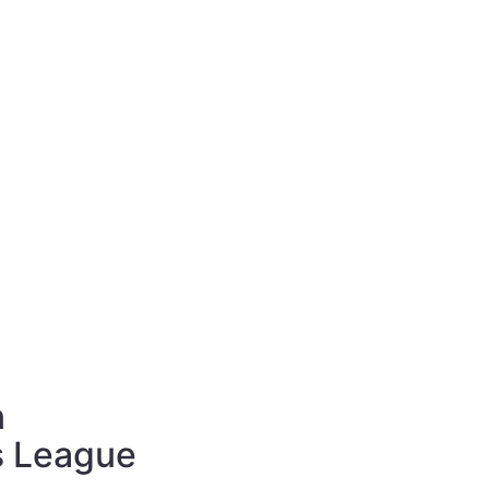
n
s League