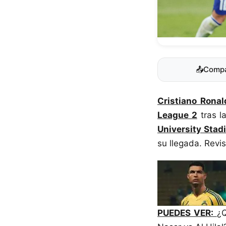
📤
Compa
Cristiano Ronal
League 2
tras l
University Stad
su llegada. Revi
PUEDES VER:
¿Q