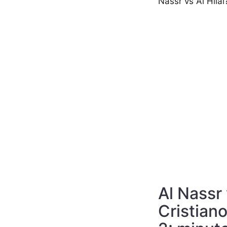
Nassr vs Al Hilal
Al Nassr
Cristian