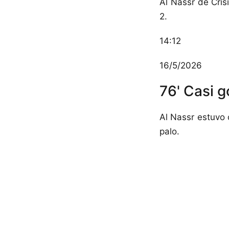
Al Nassr de Cri
2.
14:12
16/5/2026
76' Casi g
Al Nassr estuvo 
palo.