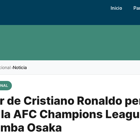
Inicio
Pa
cional
Noticia
›
ONAL
r de Cristiano Ronaldo per
e la AFC Champions Leagu
amba Osaka