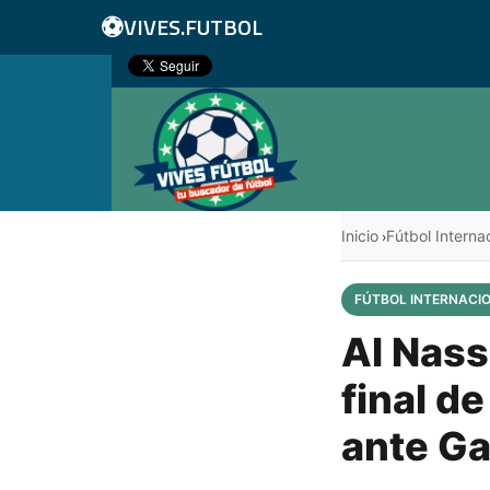
⚽
VIVES.FUTBOL
Inicio
Fútbol Interna
›
FÚTBOL INTERNACI
Al Nass
final d
ante G