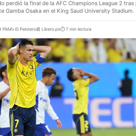
do perdió la final de la AFC Champions League 2 tras 
te Gamba Osaka en el King Saud University Stadium.
4 PM
✍️
El Pelotero
📰
Libero.pe
⏱️
7 min lectura