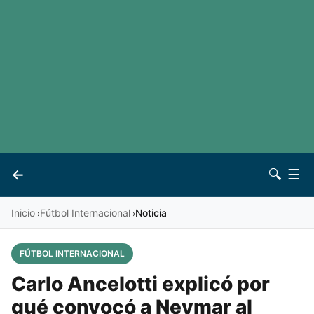
LaLiga
Noticias
Premier League
Otros deportes
Ver todas las ligas
Archivo
Contacto
←
🔍
☰
Vives
Inicio
Fútbol Internacional
Noticia
›
›
FÚTBOL INTERNACIONAL
Carlo Ancelotti explicó por
qué convocó a Neymar al