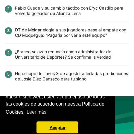
Pablo Guede y su cambio táctico con Eryc Castillo para
2
volverlo goleador de Alianza Lima
DT de Melgar elogia a sus jugadores pese al empate con
3
CD Moquegua: "Pagaría por ver a este equipo"
¿Franco Velazco renunció como administrador de
4
Universitario de Deportes? Se confirma la verdad
Horóscopo del lunes 3 de agosto: acertadas predicciones
5
de Josie Diez Canseco para tu signo
Este sitio utiliza cookies para mejorar la
experiencia del usuario. Al continuar usando
nuestro sitio web, usted acepta el uso de todas
las cookies de acuerdo con nuestra Política de
Cookies.
Leer más
VIVES.FUTBOL | Tu buscador de Fútbol
Aceptar