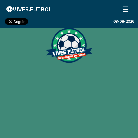
⚽
☰
VIVES.FUTBOL
08/08/2026
Inicio
Partidos
Resultados
Ligas
Champions League
Equipos
Copa Libertadores
En Vivo
Liga 1 Perú
Más