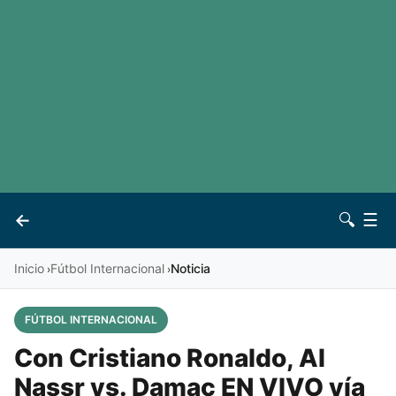
LaLiga
Noticias
Premier League
Otros deportes
Ver todas las ligas
Archivo
Contacto
←
🔍
☰
Vives
Inicio
Fútbol Internacional
Noticia
›
›
FÚTBOL INTERNACIONAL
Con Cristiano Ronaldo, Al
Nassr vs. Damac EN VIVO vía