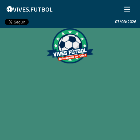
⚽
☰
VIVES.FUTBOL
07/08/2026
Inicio
Partidos
Resultados
Ligas
Champions League
Equipos
Copa Libertadores
En Vivo
Liga 1 Perú
Más