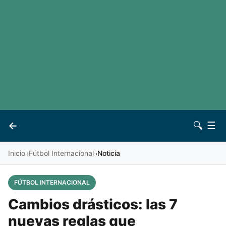
LaLiga
Noticias
Premier League
Otros deportes
Ver todas las ligas
Archivo
Contacto
←
🔍
☰
Vives
Inicio
Fútbol Internacional
Noticia
›
›
FÚTBOL INTERNACIONAL
Cambios drásticos: las 7
nuevas reglas que