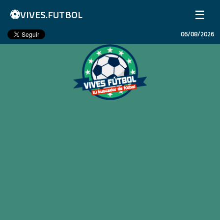
⚽
☰
VIVES.FUTBOL
06/08/2026
Inicio
Partidos
Resultados
Ligas
Champions League
Equipos
Copa Libertadores
En Vivo
Liga 1 Perú
Más