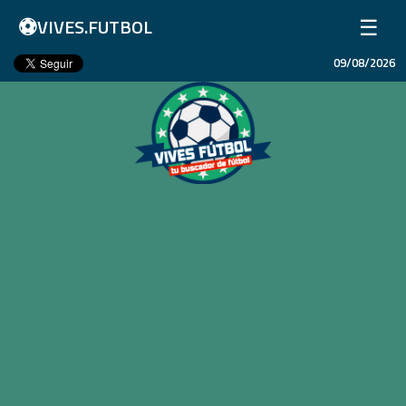
⚽
☰
VIVES.FUTBOL
09/08/2026
Inicio
Partidos
Resultados
Ligas
Champions League
Equipos
Copa Libertadores
En Vivo
Liga 1 Perú
Más