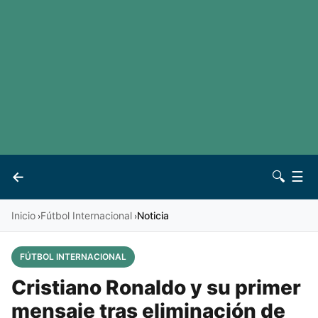
LaLiga
Noticias
Premier League
Otros deportes
Ver todas las ligas
Archivo
Contacto
←
🔍
☰
Vives
Inicio
Fútbol Internacional
Noticia
›
›
FÚTBOL INTERNACIONAL
Cristiano Ronaldo y su primer
mensaje tras eliminación de