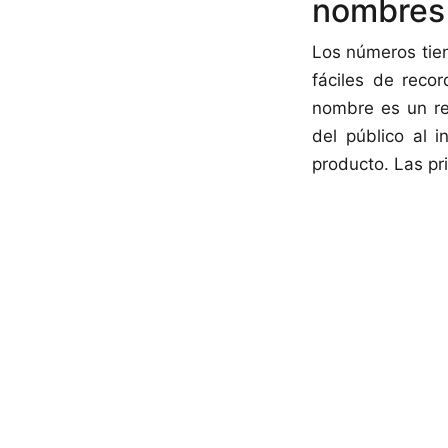
nombres 
Los números tien
fáciles de reco
nombre es un rec
del público al i
producto. Las pr