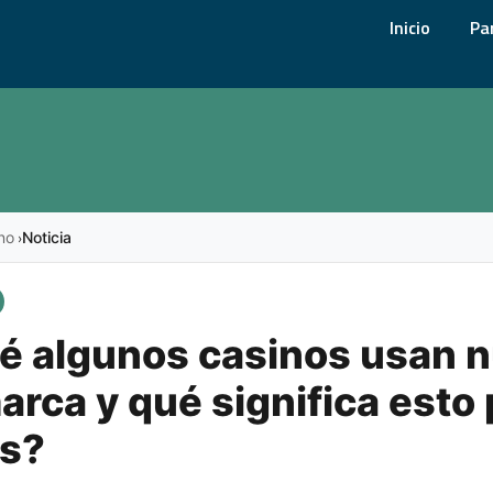
Inicio
Pa
no
Noticia
›
é algunos casinos usan 
arca y qué significa esto 
os?