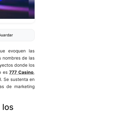
Guardar
que evoquen las
s nombres de las
yectos donde los
lo es
777 Casino
,
l. Se sustenta en
ias de marketing
 los