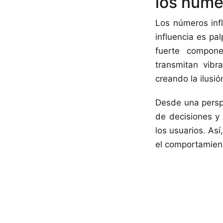
los núme
Los números infl
influencia es pa
fuerte compone
transmitan vibr
creando la ilusi
Desde una perspe
de decisiones y
los usuarios. As
el comportamient