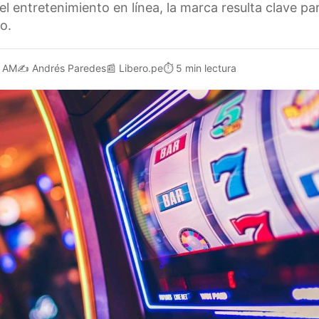
del entretenimiento en línea, la marca resulta clave pa
o.
2 AM
✍️
Andrés Paredes
📰
Libero.pe
⏱️
5 min lectura