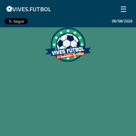
⚽
☰
VIVES.FUTBOL
06/08/2026
Inicio
Partidos
Resultados
Ligas
Champions League
Equipos
Copa Libertadores
En Vivo
Liga 1 Perú
Más