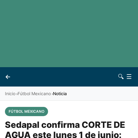
LaLiga
Noticias
Premier League
Otros deportes
Ver todas las ligas
Archivo
Contacto
←
🔍
☰
Vives
Inicio
Fútbol Mexicano
Noticia
›
›
FÚTBOL MEXICANO
Sedapal confirma CORTE DE
AGUA este lunes 1 de junio: