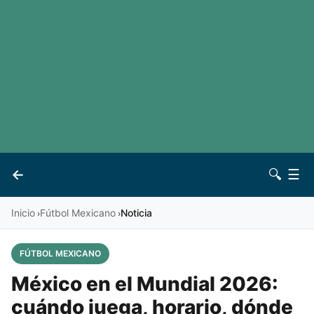
LaLiga
Noticias
Premier League
Otros deportes
Ver todas las ligas
Archivo
Contacto
←
🔍
☰
Vives
Inicio
Fútbol Mexicano
Noticia
›
›
FÚTBOL MEXICANO
México en el Mundial 2026:
cuándo juega, horario, dónde