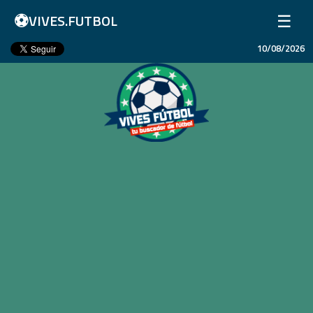
⚽
☰
VIVES.FUTBOL
10/08/2026
Inicio
Partidos
Resultados
Ligas
Champions League
Equipos
Copa Libertadores
En Vivo
Liga 1 Perú
Más