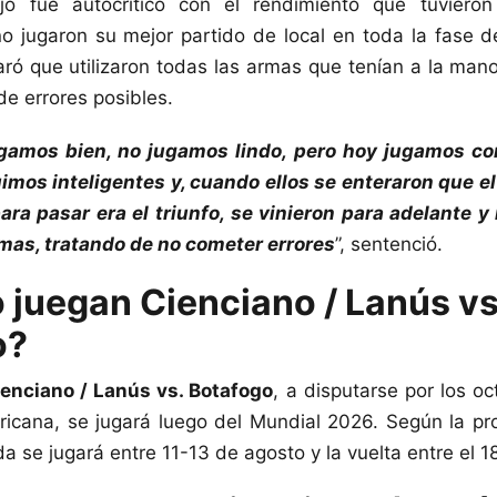
jo fue autocrítico con el rendimiento que tuviero
o jugaron su mejor partido de local en toda la fase d
aró que utilizaron todas las armas que tenían a la man
e errores posibles.
gamos bien, no jugamos lindo, pero hoy jugamos co
uimos inteligentes y, cuando ellos se enteraron que e
para pasar era el triunfo, se vinieron para adelante 
mas, tratando de no cometer errores
”, sentenció.
juegan Cienciano / Lanús vs
o?
enciano / Lanús vs. Botafogo
, a disputarse por los oc
icana, se jugará luego del Mundial 2026. Según la pr
 se jugará entre 11-13 de agosto y la vuelta entre el 1