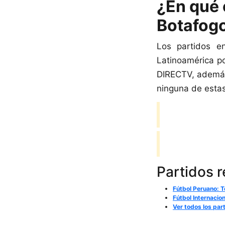
¿En qué 
Botafog
Los partidos e
Latinoamérica po
DIRECTV, ademá
ninguna de estas
Partidos 
Fútbol Peruano: T
Fútbol Internacio
Ver todos los par