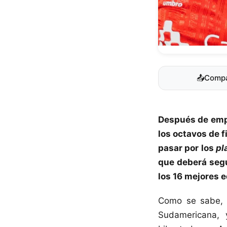
📤
Compa
Después de emp
los octavos de f
pasar por los
pl
que deberá segui
los 16 mejores e
Como se sabe, 
Sudamericana, 