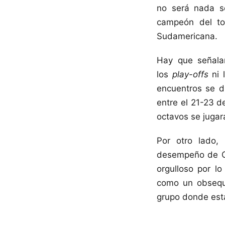
no será nada se
campeón del to
Sudamericana.
Hay que señalar
los
play-offs
ni 
encuentros se d
entre el 21-23 d
octavos se jugar
Por otro lado, 
desempeño de Ci
orgulloso por l
como un obsequ
grupo donde está