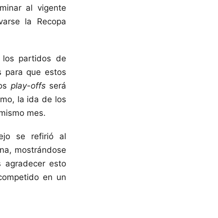
minar al vigente
varse la Recopa
 los partidos de
s para que estos
los
play-offs
será
mo, la ida de los
l mismo mes.
jo se refirió al
ana, mostrándose
s agradecer esto
competido en un