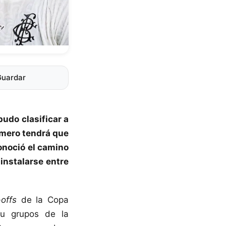
Guardar
udo clasificar a
imero tendrá que
onoció el camino
 instalarse entre
-offs
de la Copa
su grupos de la