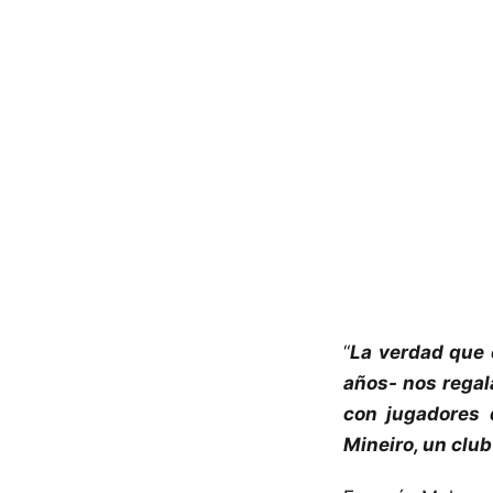
“
La verdad que 
años- nos rega
con jugadores 
Mineiro, un clu