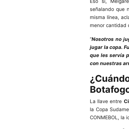
Eso sí, Melgare
señalando que n
misma línea, acl
menor cantidad d
“
Nosotros no ju
jugar la copa. F
que les servía 
con nuestras ar
¿Cuándo 
Botafog
La llave entre
Ci
la Copa Sudamer
CONMEBOL, la ida