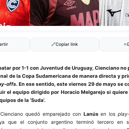
rtir
🔗
Copiar link
⭐
atar por 1-1 con Juventud de Uruguay,
Cienciano
no p
inal de la
Copa Sudamericana
de manera directa y pr
ay-offs
. En ese sentido, este viernes 29 de mayo se c
r el equipo dirigido por Horacio Melgarejo si quiere
quipos de la ‘Suda’.
Cienciano quedó emparejado con
Lanús
en los
play
ya que el conjunto argentino terminó tercero en 