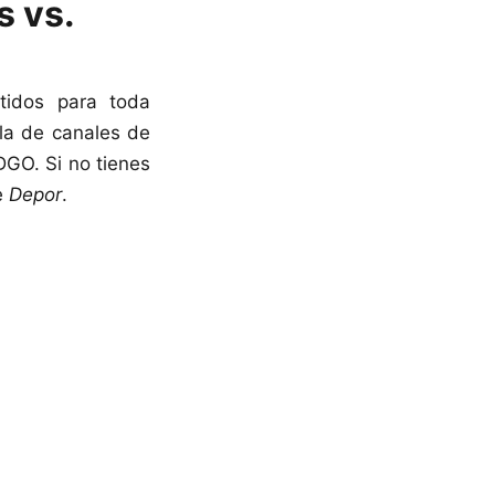
s vs.
tidos para toda
lla de canales de
DGO. Si no tienes
e
Depor
.