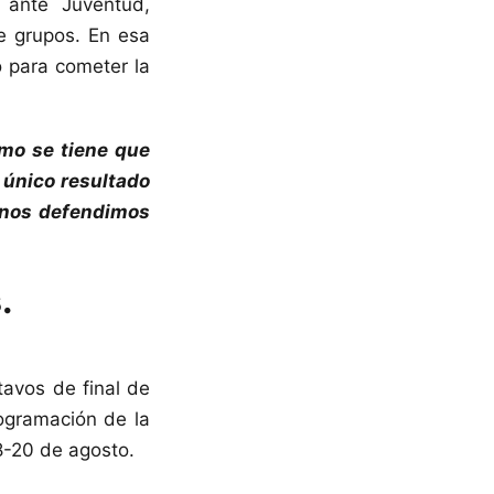
n ante Juventud,
e grupos. En esa
o para cometer la
mo se tiene que
l único resultado
y nos defendimos
.
tavos de final de
ogramación de la
8-20 de agosto.