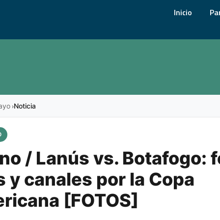
Inicio
Pa
ayo
Noticia
›
O
no / Lanús vs. Botafogo: 
s y canales por la Copa
ricana [FOTOS]