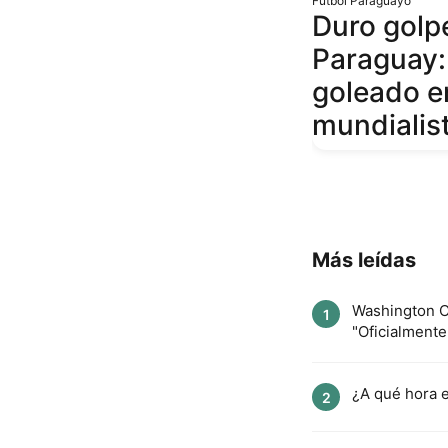
Fútbol Paraguayo
Duro golp
Paraguay:
goleado e
mundialis
Más leídas
Washington Co
1
"Oficialmente
¿A qué hora e
2