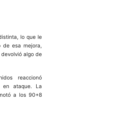
stinta, lo que le
o de esa mejora,
 devolvió algo de
nidos reaccionó
o en ataque. La
anotó a los 90+8