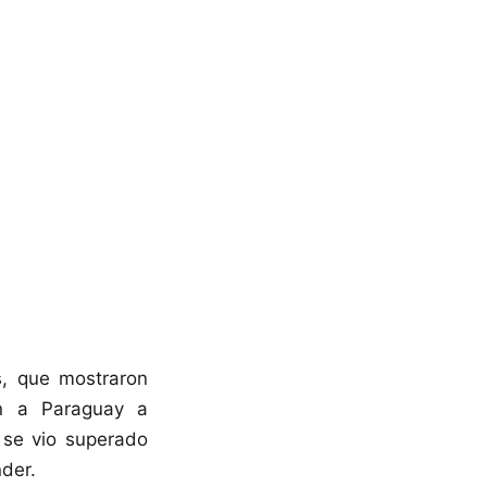
s, que mostraron
on a Paraguay a
 se vio superado
nder.