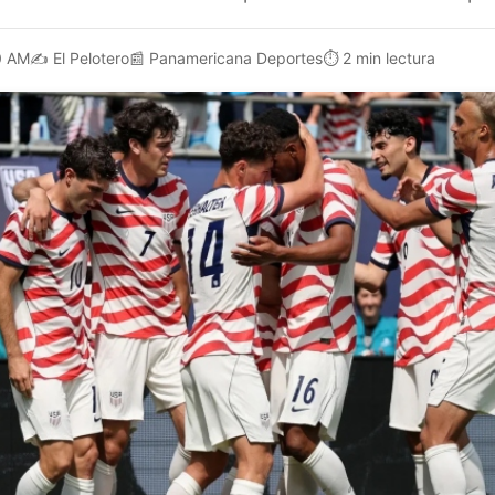
0 AM
✍️
El Pelotero
📰
Panamericana Deportes
⏱️
2 min lectura