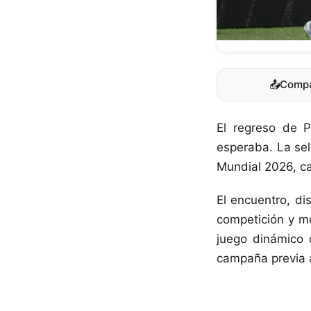
📤
Compa
El regreso de
esperaba. La sel
Mundial 2026, ca
El encuentro, di
competición y mo
juego dinámico 
campaña previa a