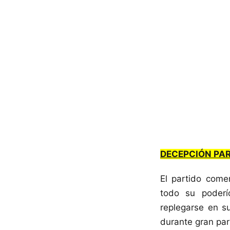
DECEPCIÓN PA
El partido come
todo su poderí
replegarse en s
durante gran par