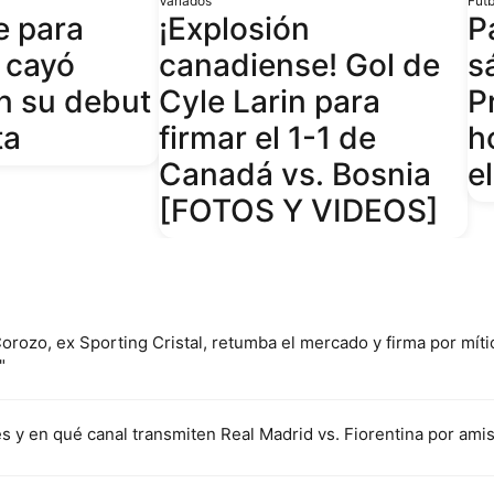
Variados
Fút
e para
¡Explosión
P
 cayó
canadiense! Gol de
s
n su debut
Cyle Larin para
P
ta
firmar el 1-1 de
h
Canadá vs. Bosnia
e
[FOTOS Y VIDEOS]
rozo, ex Sporting Cristal, retumba el mercado y firma por míti
"
s y en qué canal transmiten Real Madrid vs. Fiorentina por am