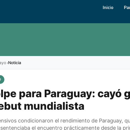
Inicio
Pa
ayo
Noticia
›
O
lpe para Paraguay: cayó 
ebut mundialista
ensivos condicionaron el rendimiento de Paraguay, q
sentenciaba el encuentro prácticamente desde la pr