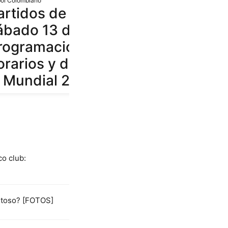
bol Colombiano
artidos de hoy,
ábado 13 de junio:
rogramación,
orarios y dónde ver
l Mundial 2026
co club:
istoso? [FOTOS]