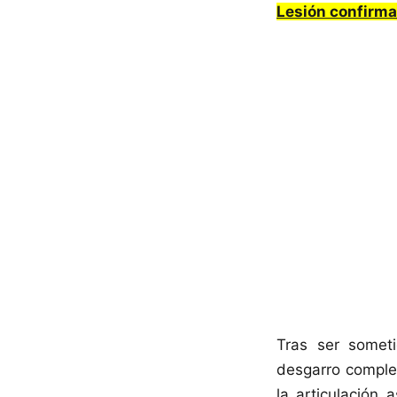
Lesión confirma
Tras ser somet
desgarro complet
la articulación 