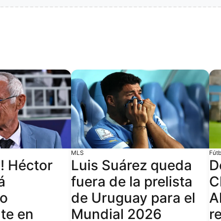
MLS
Fút
o! Héctor
Luis Suárez queda
D
á
fuera de la prelista
C
do
de Uruguay para el
A
te en
Mundial 2026
re