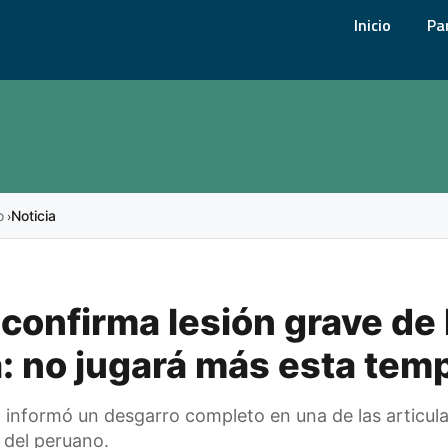
Inicio
Pa
o
Noticia
›
confirma lesión grave de 
: no jugará más esta tem
o informó un desgarro completo en una de las articul
o del peruano.