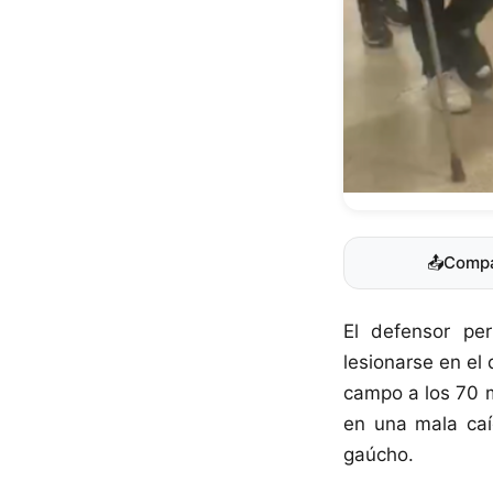
📤
Compa
El defensor pe
lesionarse en el
campo a los 70 m
en una mala caí
gaúcho.