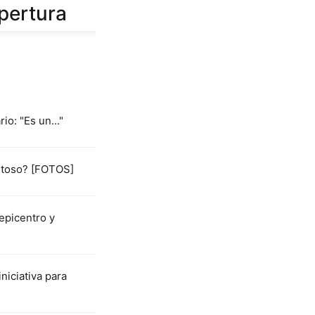
pertura
io: "Es un..."
istoso? [FOTOS]
epicentro y
iciativa para