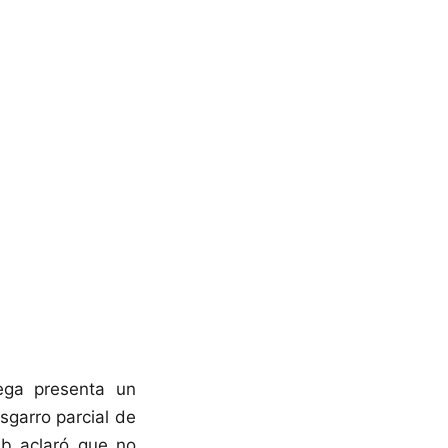
ega presenta un
sgarro parcial de
lub aclaró que no