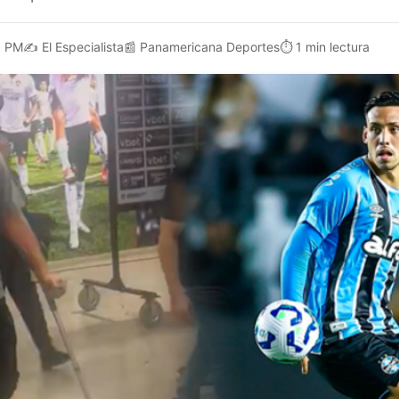
0 PM
✍️
El Especialista
📰
Panamericana Deportes
⏱️
1 min lectura