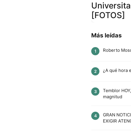
Universita
[FOTOS]
Más leídas
Roberto Mosque
1
¿A qué hora e
2
Temblor HOY, 
3
magnitud
GRAN NOTICIA,
4
EXIGIR ATENC