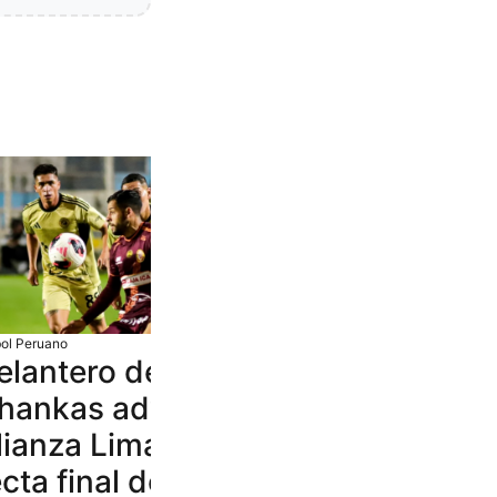
bol Peruano
elantero de Los
hankas advierte a
lianza Lima en la
cta final del