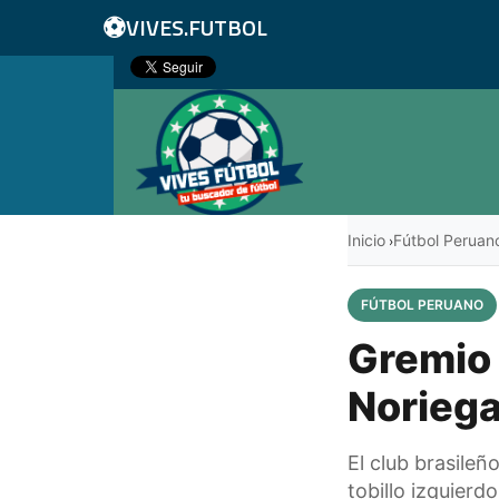
⚽
VIVES.FUTBOL
Inicio
Fútbol Peruan
›
FÚTBOL PERUANO
Gremio 
Noriega
El club brasileñ
tobillo izquierd