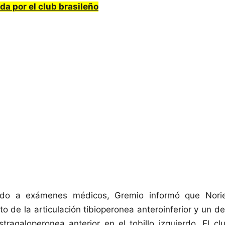
da por el club brasileño
ido a exámenes médicos, Gremio informó que Nori
o de la articulación tibioperonea anteroinferior y un de
astragaloperonea anterior en el tobillo izquierdo. El c