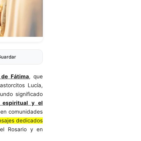
Guardar
 de Fátima
, que
storcitos Lucía,
fundo significado
 espiritual y el
e en comunidades
ensajes dedicados
el Rosario y en