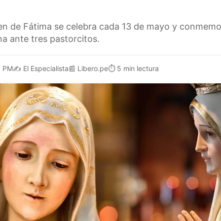
rgen de Fátima se celebra cada 13 de mayo y conmemo
a ante tres pastorcitos.
1 PM
✍️
El Especialista
📰
Libero.pe
⏱️
5 min lectura