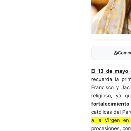
📤
Compa
El 13 de mayo 
recuerda la pri
Francisco y Jaci
religioso, ya 
fortalecimiento 
católicas del Per
a la Virgen en 
procesiones, co