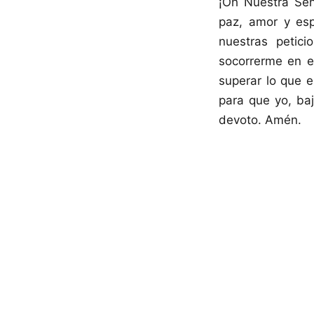
¡Oh Nuestra Señ
paz, amor y es
nuestras petic
socorrerme en e
superar lo que e
para que yo, baj
devoto. Amén.