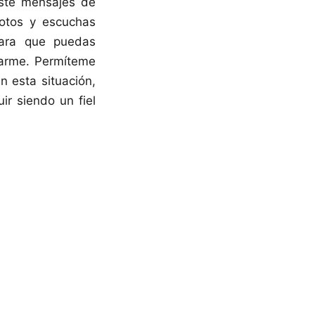
aste mensajes de
otos y escuchas
para que puedas
darme. Permíteme
n esta situación,
ir siendo un fiel