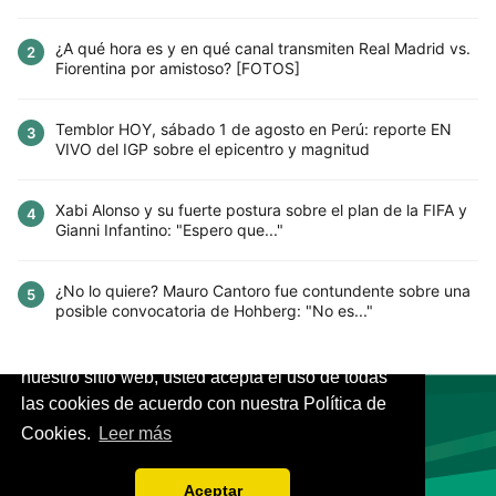
¿A qué hora es y en qué canal transmiten Real Madrid vs.
2
Fiorentina por amistoso? [FOTOS]
Temblor HOY, sábado 1 de agosto en Perú: reporte EN
3
VIVO del IGP sobre el epicentro y magnitud
Xabi Alonso y su fuerte postura sobre el plan de la FIFA y
4
Gianni Infantino: "Espero que..."
¿No lo quiere? Mauro Cantoro fue contundente sobre una
5
posible convocatoria de Hohberg: "No es..."
Este sitio utiliza cookies para mejorar la
experiencia del usuario. Al continuar usando
nuestro sitio web, usted acepta el uso de todas
las cookies de acuerdo con nuestra Política de
Cookies.
Leer más
VIVES.FUTBOL | Tu buscador de Fútbol
Aceptar