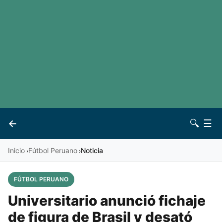
LaLiga
Noticias
Premier League
Otros deportes
Ver todas las ligas
Archivo
Contacto
←
🔍
☰
Vives
Inicio
Fútbol Peruano
Noticia
›
›
FÚTBOL PERUANO
Universitario anunció fichaje
de figura de Brasil y desató