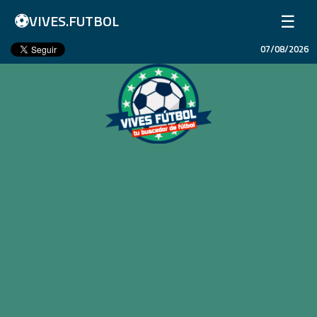
⚽
☰
VIVES.FUTBOL
07/08/2026
Inicio
Partidos
Resultados
Ligas
Champions League
Equipos
Copa Libertadores
En Vivo
Liga 1 Perú
Más