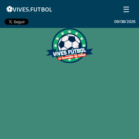
⚽
☰
VIVES.FUTBOL
09/08/2026
Inicio
Partidos
Resultados
Ligas
Champions League
Equipos
Copa Libertadores
En Vivo
Liga 1 Perú
Más