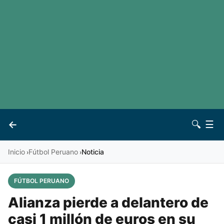
LaLiga
Noticias
Premier League
Otros deportes
Ver todas las ligas
Archivo
Contacto
←
🔍
☰
Vives
Inicio
Fútbol Peruano
Noticia
›
›
FÚTBOL PERUANO
Alianza pierde a delantero de
casi 1 millón de euros en su