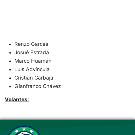
Renzo Garcés
Josué Estrada
Marco Huamán
Luis Advíncula
Cristian Carbajal
Gianfranco Chávez
Volantes:
Este sitio utiliza cookies para mejorar la
experiencia del usuario. Al continuar usando
nuestro sitio web, usted acepta el uso de todas
las cookies de acuerdo con nuestra Política de