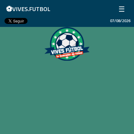
⚽
☰
VIVES.FUTBOL
07/08/2026
Inicio
Partidos
Resultados
Ligas
Champions League
Equipos
Copa Libertadores
En Vivo
Liga 1 Perú
Más