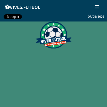
⚽
☰
VIVES.FUTBOL
07/08/2026
Inicio
Partidos
Resultados
Ligas
Champions League
Equipos
Copa Libertadores
En Vivo
Liga 1 Perú
Más