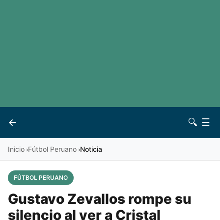
LaLiga
Noticias
Premier League
Otros deportes
Ver todas las ligas
Archivo
Contacto
←
🔍
☰
Vives
Inicio
Fútbol Peruano
Noticia
›
›
FÚTBOL PERUANO
Gustavo Zevallos rompe su
silencio al ver a Cristal