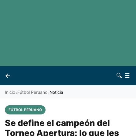
LaLiga
Noticias
Premier League
Otros deportes
Ver todas las ligas
Archivo
Contacto
←
🔍
☰
Vives
Inicio
Fútbol Peruano
Noticia
›
›
FÚTBOL PERUANO
Se define el campeón del
Torneo Apertura: lo que les