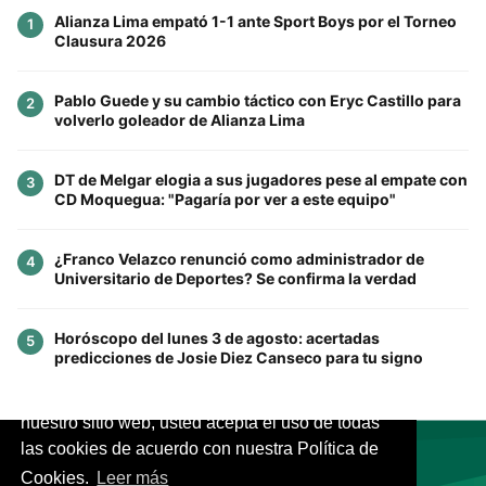
Alianza Lima empató 1-1 ante Sport Boys por el Torneo
1
Clausura 2026
Pablo Guede y su cambio táctico con Eryc Castillo para
2
volverlo goleador de Alianza Lima
DT de Melgar elogia a sus jugadores pese al empate con
3
CD Moquegua: "Pagaría por ver a este equipo"
¿Franco Velazco renunció como administrador de
4
Universitario de Deportes? Se confirma la verdad
Horóscopo del lunes 3 de agosto: acertadas
5
predicciones de Josie Diez Canseco para tu signo
Este sitio utiliza cookies para mejorar la
experiencia del usuario. Al continuar usando
nuestro sitio web, usted acepta el uso de todas
las cookies de acuerdo con nuestra Política de
Cookies.
Leer más