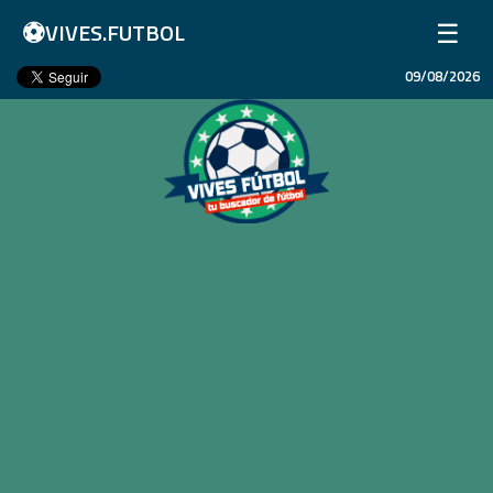
⚽
☰
VIVES.FUTBOL
09/08/2026
Inicio
Partidos
Resultados
Ligas
Champions League
Equipos
Copa Libertadores
En Vivo
Liga 1 Perú
Más