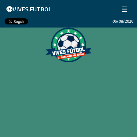
⚽
☰
VIVES.FUTBOL
06/08/2026
Inicio
Partidos
Resultados
Ligas
Champions League
Equipos
Copa Libertadores
En Vivo
Liga 1 Perú
Más