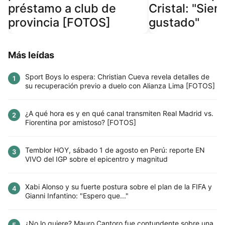
préstamo a club de
Cristal: "Siem
provincia [FOTOS]
gustado"
Más leídas
Sport Boys lo espera: Christian Cueva revela detalles de
1
su recuperación previo a duelo con Alianza Lima [FOTOS]
¿A qué hora es y en qué canal transmiten Real Madrid vs.
2
Fiorentina por amistoso? [FOTOS]
Temblor HOY, sábado 1 de agosto en Perú: reporte EN
3
VIVO del IGP sobre el epicentro y magnitud
Xabi Alonso y su fuerte postura sobre el plan de la FIFA y
4
Gianni Infantino: "Espero que..."
¿No lo quiere? Mauro Cantoro fue contundente sobre una
5