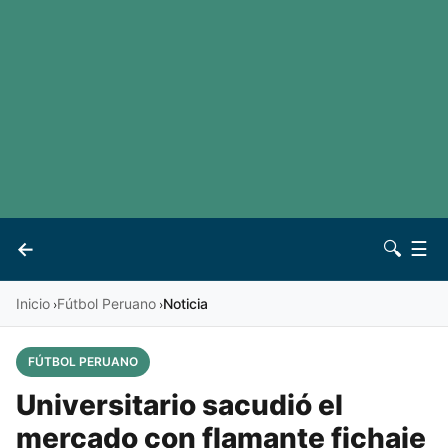
LaLiga
Noticias
Premier League
Otros deportes
Ver todas las ligas
Archivo
Contacto
←
🔍
☰
Vives
Inicio
Fútbol Peruano
Noticia
›
›
FÚTBOL PERUANO
Universitario sacudió el
mercado con flamante fichaje