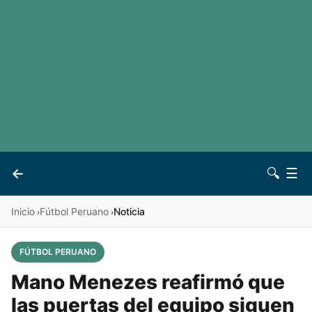
LaLiga
Noticias
Premier League
Otros deportes
Ver todas las ligas
Archivo
Contacto
←
🔍
☰
Vives
Inicio
Fútbol Peruano
Noticia
›
›
FÚTBOL PERUANO
Mano Menezes reafirmó que
las puertas del equipo siguen