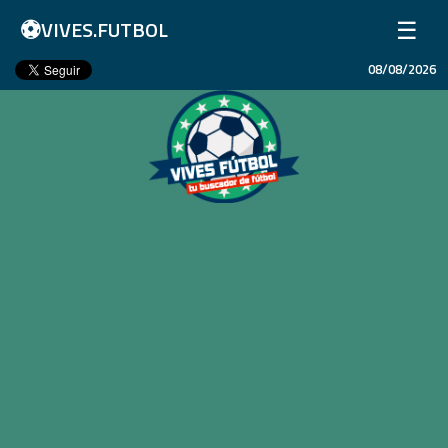
⚽
☰
VIVES.FUTBOL
08/08/2026
Inicio
Partidos
Resultados
Ligas
Champions League
Equipos
Copa Libertadores
En Vivo
Liga 1 Perú
Más