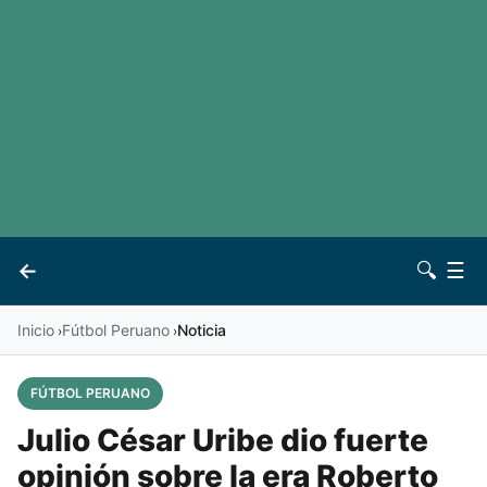
LaLiga
Noticias
Premier League
Otros deportes
Ver todas las ligas
Archivo
Contacto
←
🔍
☰
Vives
Inicio
Fútbol Peruano
Noticia
›
›
FÚTBOL PERUANO
Julio César Uribe dio fuerte
opinión sobre la era Roberto