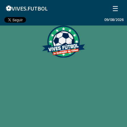
⚽
☰
VIVES.FUTBOL
09/08/2026
Inicio
Partidos
Resultados
Ligas
Champions League
Equipos
Copa Libertadores
En Vivo
Liga 1 Perú
Más