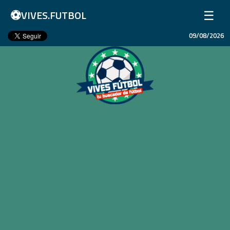
⚽
☰
VIVES.FUTBOL
09/08/2026
Inicio
Partidos
Resultados
Ligas
Champions League
Equipos
Copa Libertadores
En Vivo
Liga 1 Perú
Más