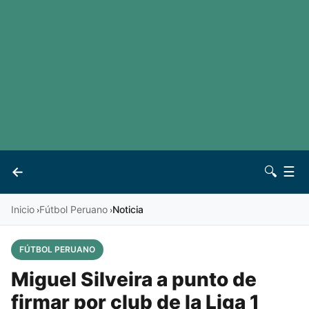
LaLiga
Noticias
Premier League
Otros deportes
Ver todas las ligas
Archivo
Contacto
←
🔍
☰
Vives
Inicio
Fútbol Peruano
Noticia
›
›
FÚTBOL PERUANO
Miguel Silveira a punto de
firmar por club de la Liga 1