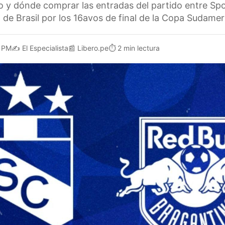
o y dónde comprar las entradas del partido entre Spor
 de Brasil por los 16avos de final de la Copa Sudame
1 PM
✍️
El Especialista
📰
Libero.pe
⏱️
2 min lectura