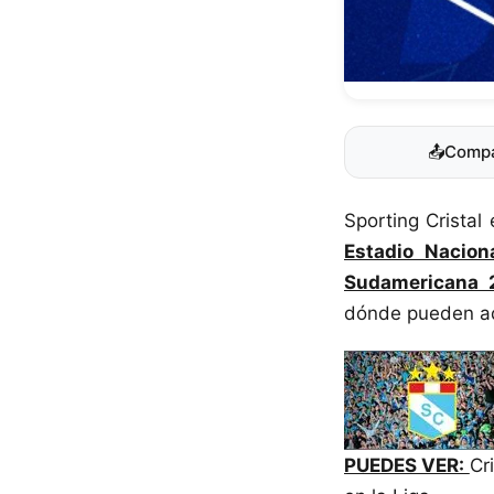
📤
Compa
Sporting Cristal
Estadio Nacion
Sudamericana 
dónde pueden adq
PUEDES VER:
Cr