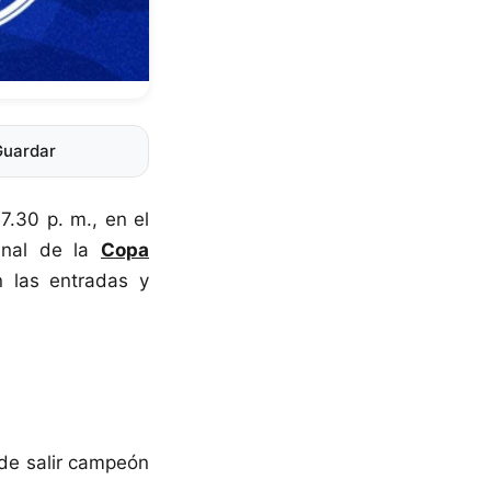
Guardar
 7.30 p. m., en el
inal de la
Copa
n las entradas y
 de salir campeón