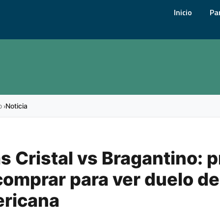
Inicio
Pa
o
Noticia
›
s Cristal vs Bragantino: p
omprar para ver duelo d
ricana