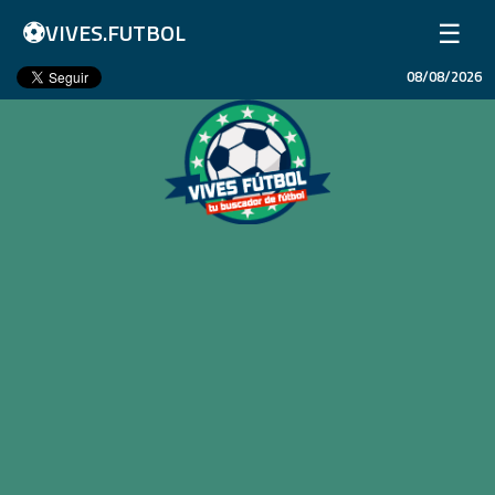
⚽
☰
VIVES.FUTBOL
08/08/2026
Inicio
Partidos
Resultados
Ligas
Champions League
Equipos
Copa Libertadores
En Vivo
Liga 1 Perú
Más