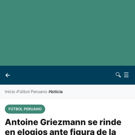
LaLiga
Noticias
Premier League
Otros deportes
Ver todas las ligas
Archivo
Contacto
←
🔍
☰
Vives
Inicio
Fútbol Peruano
Noticia
›
›
FÚTBOL PERUANO
Antoine Griezmann se rinde
en elogios ante figura de la