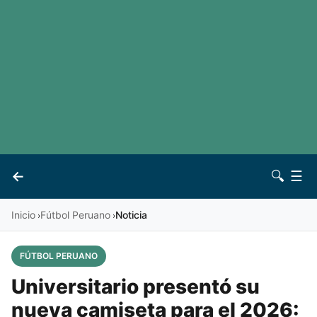
LaLiga
Noticias
Premier League
Otros deportes
Ver todas las ligas
Archivo
Contacto
←
🔍
☰
Vives
Inicio
Fútbol Peruano
Noticia
›
›
FÚTBOL PERUANO
Universitario presentó su
nueva camiseta para el 2026: