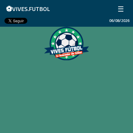
⚽
☰
VIVES.FUTBOL
06/08/2026
Inicio
Partidos
Resultados
Ligas
Champions League
Equipos
Copa Libertadores
En Vivo
Liga 1 Perú
Más