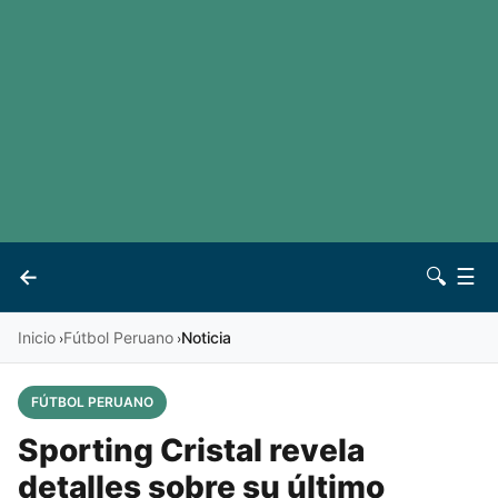
LaLiga
Noticias
Premier League
Otros deportes
Ver todas las ligas
Archivo
Contacto
←
🔍
☰
Vives
Inicio
Fútbol Peruano
Noticia
›
›
FÚTBOL PERUANO
Sporting Cristal revela
detalles sobre su último