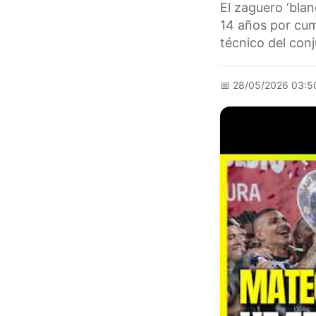
El zaguero ‘blan
14 años por cum
técnico del con
📅
28/05/2026 03:5