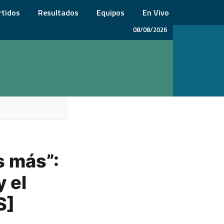
rtidos
Resultados
Equipos
En Vivo
08/08/2026
s más”:
 el
S]