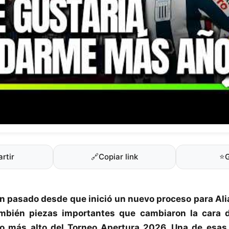
rtir
🔗
Copiar link
⭐
n pasado desde que inició un nuevo proceso para
Al
ambién piezas importantes que cambiaron la cara de
lo más alto del
Torneo Apertura 2026
. Una de esas