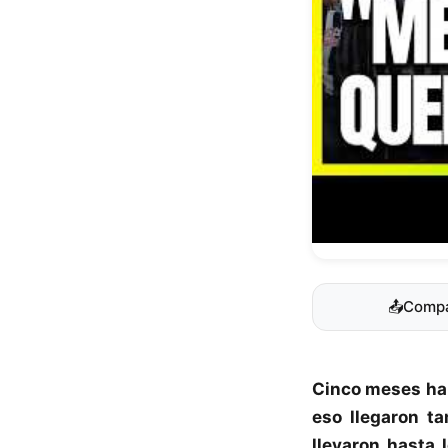
📤
Compa
Cinco meses ha
eso llegaron t
llevaron hasta 