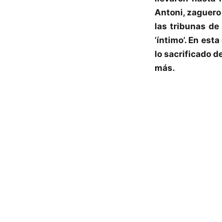
Antoni
, zaguero
las tribunas de
‘íntimo’. En est
lo sacrificado d
más.