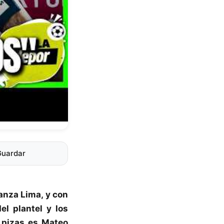
Guardar
ianza Lima
, y con
l plantel y los
 pizas es
Mateo