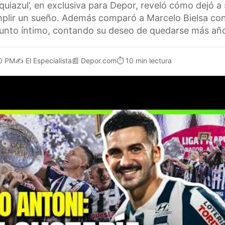
quiazul’, en exclusiva para Depor, reveló cómo dejó a s
plir un sueño. Además comparó a Marcelo Bielsa con 
junto íntimo, contando su deseo de quedarse más años
0 PM
✍️
El Especialista
📰
Depor.com
⏱️
10 min lectura