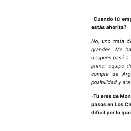
-Cuando tú emp
estás ahorita?
No, uno trata d
grandes. Me ha
después pasé a u
primer equipo d
compra de Arge
posibilidad y er
-Tú eres de Mont
pasos en Los Cha
difícil por lo qu