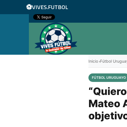
⚽
VIVES.FUTBOL
Inicio
Fútbol Urugua
›
FÚTBOL URUGUAYO
“Quiero
Mateo A
objetiv