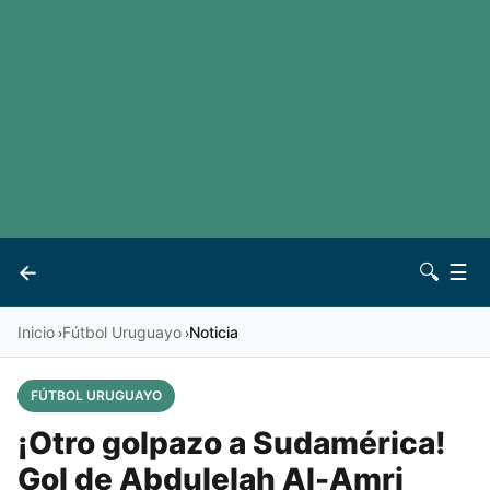
LaLiga
Noticias
Premier League
Otros deportes
Ver todas las ligas
Archivo
Contacto
←
🔍
☰
Vives
Inicio
Fútbol Uruguayo
Noticia
›
›
FÚTBOL URUGUAYO
¡Otro golpazo a Sudamérica!
Gol de Abdulelah Al-Amri