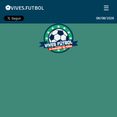
⚽
☰
VIVES.FUTBOL
06/08/2026
Inicio
Partidos
Resultados
Ligas
Champions League
Equipos
Copa Libertadores
En Vivo
Liga 1 Perú
Más