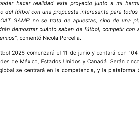
 poder hacer realidad este proyecto junto a mi her
do del fútbol con una propuesta interesante para todo
GOAT GAME' no se trata de apuestas, sino de una p
rán demostrar cuánto saben de fútbol, competir con s
emios”
, comentó Nicola Porcella.
tbol 2026 comenzará el 11 de junio y contará con 104
edes de México, Estados Unidos y Canadá. Serán cinc
global se centrará en la competencia, y la plataform