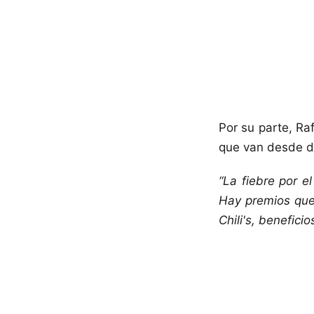
Por su parte, Ra
que van desde di
“La fiebre por 
Hay premios que 
Chili's, benefic