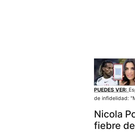
PUEDES VER:
Es
de infidelidad: "
Nicola Po
fiebre d