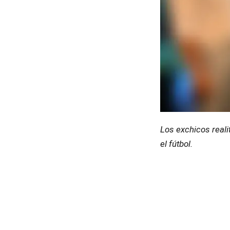
Los exchicos real
el fútbol.