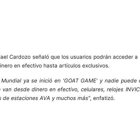
fael Cardozo señaló que los usuarios podrán acceder a
nero en efectivo hasta artículos exclusivos.
el Mundial ya se inició en 'GOAT GAME' y nadie puede 
van desde dinero en efectivo, celulares, relojes INVIC
ios de estaciones AVA y muchos más”
, enfatizó.