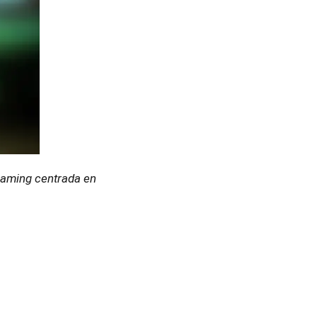
gaming centrada en