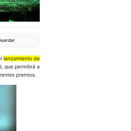
Guardar
el
lanzamiento de
, que permitirá a
erentes premios.