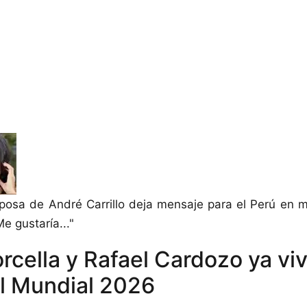
posa de André Carrillo deja mensaje para el Perú en 
Me gustaría..."
rcella y Rafael Cardozo ya viv
el Mundial 2026