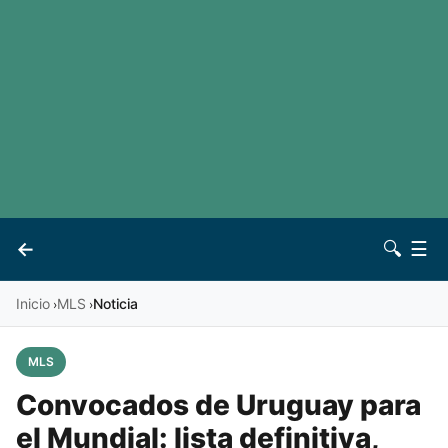
LaLiga
Noticias
Premier League
Otros deportes
Ver todas las ligas
Archivo
Contacto
←
🔍
☰
Vives
Inicio
MLS
Noticia
›
›
MLS
Convocados de Uruguay para
el Mundial: lista definitiva,