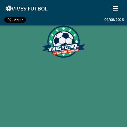
⚽
☰
VIVES.FUTBOL
09/08/2026
Inicio
Partidos
Resultados
Ligas
Champions League
Equipos
Copa Libertadores
En Vivo
Liga 1 Perú
Más