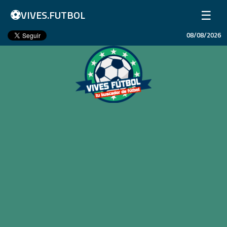
⚽
☰
VIVES.FUTBOL
08/08/2026
Inicio
Partidos
Resultados
Ligas
Champions League
Equipos
Copa Libertadores
En Vivo
Liga 1 Perú
Más