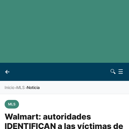
LaLiga
Noticias
Premier League
Otros deportes
Ver todas las ligas
Archivo
Contacto
←
🔍
☰
Vives
Inicio
MLS
Noticia
›
›
MLS
Walmart: autoridades
IDENTIFICAN a las víctimas de