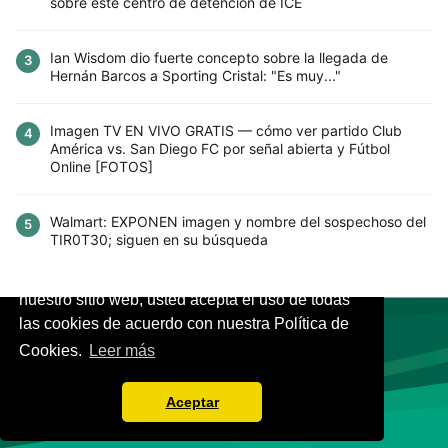
sobre este centro de detención de ICE
Ian Wisdom dio fuerte concepto sobre la llegada de
3
Hernán Barcos a Sporting Cristal: "Es muy..."
Imagen TV EN VIVO GRATIS — cómo ver partido Club
4
América vs. San Diego FC por señal abierta y Fútbol
Online [FOTOS]
Walmart: EXPONEN imagen y nombre del sospechoso del
5
TIR0T30; siguen en su búsqueda
Este sitio utiliza cookies para mejorar la
experiencia del usuario. Al continuar usando
nuestro sitio web, usted acepta el uso de todas
las cookies de acuerdo con nuestra Política de
Cookies.
Leer más
VIVES.FUTBOL | Tu buscador de Fútbol
Aceptar