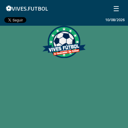
⚽
☰
VIVES.FUTBOL
10/08/2026
Inicio
Partidos
Resultados
Ligas
Champions League
Equipos
Copa Libertadores
En Vivo
Liga 1 Perú
Más