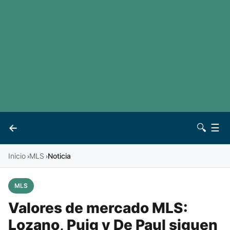
LaLiga
Noticias
Premier League
Otros deportes
Ver todas las ligas
Archivo
Contacto
←
🔍
☰
Vives
Inicio
MLS
Noticia
›
›
MLS
Valores de mercado MLS:
Lozano, Puig y De Paul siguen