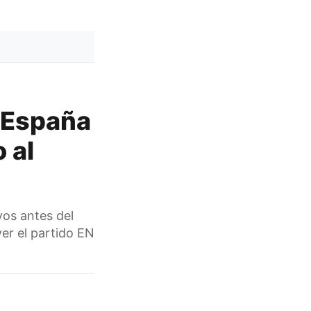
 España
 al
yos antes del
er el partido EN