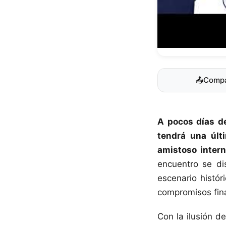
📤
Compa
A pocos días de
tendrá una últ
amistoso intern
encuentro se di
escenario histór
compromisos fina
Con la ilusión d