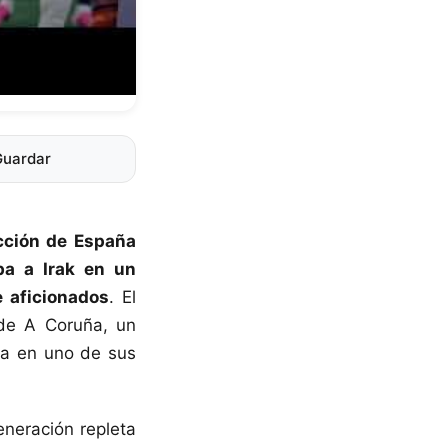
Guardar
ección de España
ba a Irak en un
e aficionados
. El
 de A Coruña, un
oja en uno de sus
eneración repleta