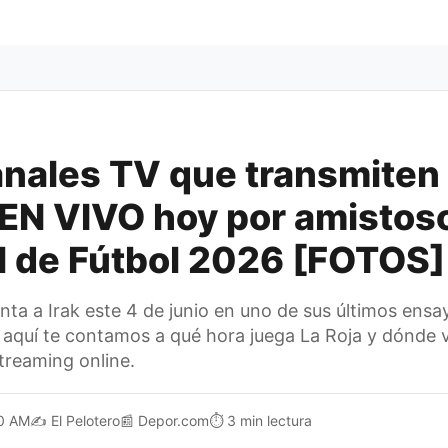
nales TV que transmiten
k EN VIVO hoy por amistoso
 de Fútbol 2026 [FOTOS]
nta a Irak este 4 de junio en uno de sus últimos ensa
 aquí te contamos a qué hora juega La Roja y dónde v
treaming online.
0 AM
✍️
El Pelotero
📰
Depor.com
⏱️
3 min lectura