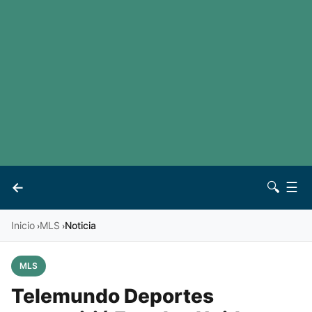
LaLiga
Noticias
Premier League
Otros deportes
Ver todas las ligas
Archivo
Contacto
←
🔍
☰
Vives
Inicio
MLS
Noticia
›
›
MLS
Telemundo Deportes