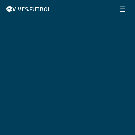
⚽
☰
VIVES.FUTBOL