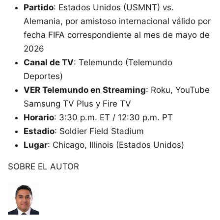
Partido
: Estados Unidos (USMNT) vs.
Alemania, por amistoso internacional válido por
fecha FIFA correspondiente al mes de mayo de
2026
Canal de TV
: Telemundo (Telemundo
Deportes)
VER Telemundo en Streaming
: Roku, YouTube
Samsung TV Plus y Fire TV
Horario
: 3:30 p.m. ET / 12:30 p.m. PT
Este sitio utiliza cookies para mejorar la
Estadio
: Soldier Field Stadium
experiencia del usuario. Al continuar usando
nuestro sitio web, usted acepta el uso de todas
Lugar
: Chicago, Illinois (Estados Unidos)
las cookies de acuerdo con nuestra Política de
SOBRE EL AUTOR
Cookies.
Leer más
Aceptar