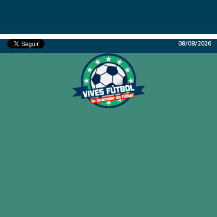
08/08/2026
Inicio
Partidos
Resultados
Ligas
Champions League
Equipos
Copa Libertadores
En Vivo
Liga 1 Perú
Más