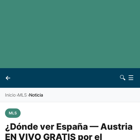
LaLiga
Noticias
Premier League
Otros deportes
Ver todas las ligas
Archivo
Contacto
←
🔍
☰
Vives
Inicio
MLS
Noticia
›
›
MLS
¿Dónde ver España — Austria
EN VIVO GRATIS por el