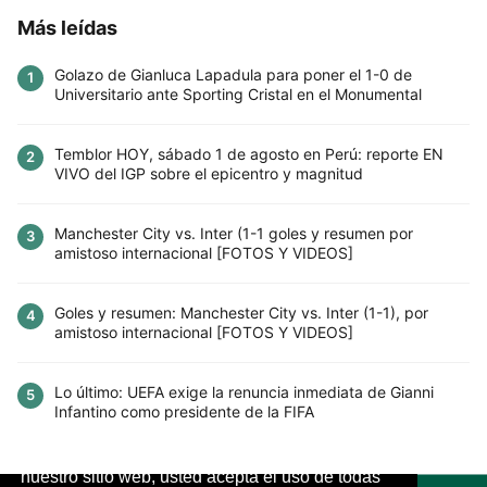
Más leídas
Golazo de Gianluca Lapadula para poner el 1-0 de
1
Universitario ante Sporting Cristal en el Monumental
Temblor HOY, sábado 1 de agosto en Perú: reporte EN
2
VIVO del IGP sobre el epicentro y magnitud
Manchester City vs. Inter (1-1 goles y resumen por
3
amistoso internacional [FOTOS Y VIDEOS]
Goles y resumen: Manchester City vs. Inter (1-1), por
4
amistoso internacional [FOTOS Y VIDEOS]
Lo último: UEFA exige la renuncia inmediata de Gianni
5
Infantino como presidente de la FIFA
Este sitio utiliza cookies para mejorar la
experiencia del usuario. Al continuar usando
nuestro sitio web, usted acepta el uso de todas