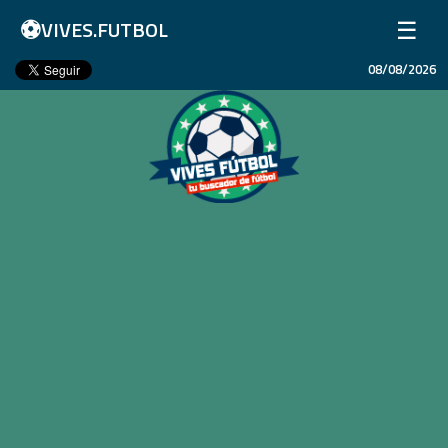
⚽
☰
VIVES.FUTBOL
08/08/2026
Inicio
Partidos
Resultados
Ligas
Champions League
Equipos
Copa Libertadores
En Vivo
Liga 1 Perú
Más