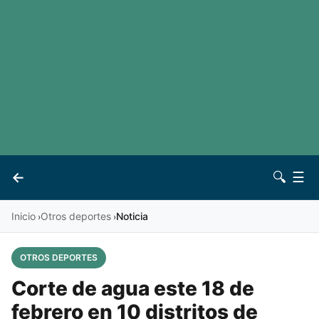
LaLiga
Noticias
Premier League
Otros deportes
Ver todas las ligas
Archivo
Contacto
←
🔍
☰
Vives
Inicio
Otros deportes
Noticia
›
›
OTROS DEPORTES
Corte de agua este 18 de
febrero en 10 distritos de