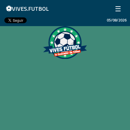
⚽
☰
VIVES.FUTBOL
05/08/2026
Inicio
Partidos
Resultados
Ligas
Champions League
Equipos
Copa Libertadores
En Vivo
Liga 1 Perú
Más