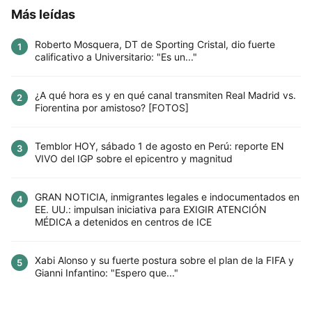
Más leídas
Roberto Mosquera, DT de Sporting Cristal, dio fuerte
1
calificativo a Universitario: "Es un..."
¿A qué hora es y en qué canal transmiten Real Madrid vs.
2
Fiorentina por amistoso? [FOTOS]
Temblor HOY, sábado 1 de agosto en Perú: reporte EN
3
VIVO del IGP sobre el epicentro y magnitud
GRAN NOTICIA, inmigrantes legales e indocumentados en
4
EE. UU.: impulsan iniciativa para EXIGIR ATENCIÓN
MÉDICA a detenidos en centros de ICE
Xabi Alonso y su fuerte postura sobre el plan de la FIFA y
5
Gianni Infantino: "Espero que..."
Este sitio utiliza cookies para mejorar la
experiencia del usuario. Al continuar usando