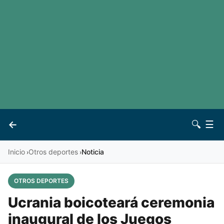
LaLiga
Noticias
Premier League
Otros deportes
Ver todas las ligas
Archivo
Contacto
←
🔍
☰
Vives
Inicio
Otros deportes
Noticia
›
›
OTROS DEPORTES
Ucrania boicoteará ceremonia
inaugural de los Juegos