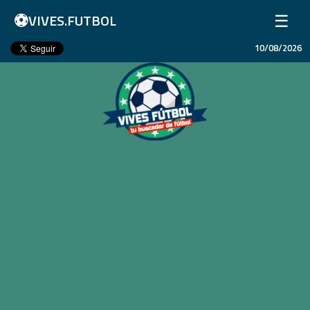
⚽
☰
VIVES.FUTBOL
10/08/2026
Inicio
Partidos
Resultados
Ligas
Champions League
Equipos
Copa Libertadores
En Vivo
Liga 1 Perú
Más