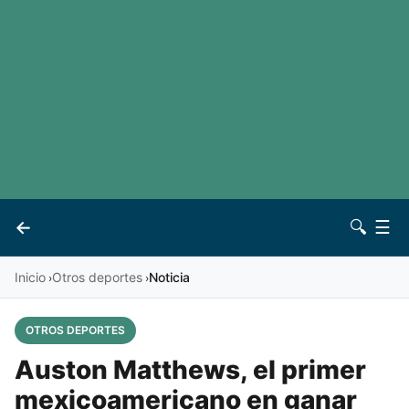
LaLiga
Noticias
Premier League
Otros deportes
Ver todas las ligas
Archivo
Contacto
←
🔍
☰
Vives
Inicio
Otros deportes
Noticia
›
›
OTROS DEPORTES
Auston Matthews, el primer
mexicoamericano en ganar