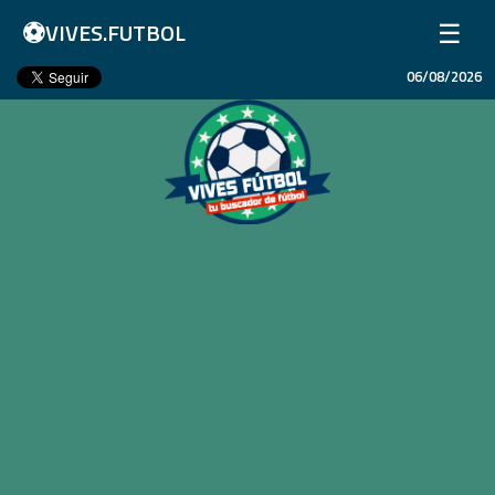
⚽
☰
VIVES.FUTBOL
06/08/2026
Inicio
Partidos
Resultados
Ligas
Champions League
Equipos
Copa Libertadores
En Vivo
Liga 1 Perú
Más