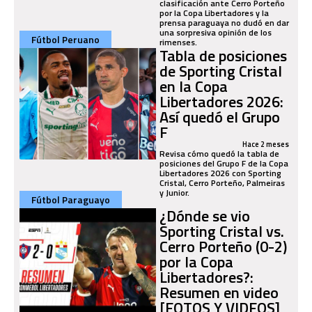
clasificación ante Cerro Porteño
por la Copa Libertadores y la
prensa paraguaya no dudó en dar
una sorpresiva opinión de los
Fútbol Peruano
rimenses.
Tabla de posiciones
de Sporting Cristal
en la Copa
Libertadores 2026:
Así quedó el Grupo
F
Hace 2 meses
Revisa cómo quedó la tabla de
posiciones del Grupo F de la Copa
Libertadores 2026 con Sporting
Cristal, Cerro Porteño, Palmeiras
y Junior.
Fútbol Paraguayo
¿Dónde se vio
Sporting Cristal vs.
Cerro Porteño (0-2)
por la Copa
Libertadores?:
Resumen en video
[FOTOS Y VIDEOS]