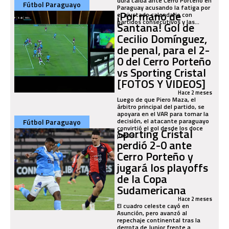
dura caída ante Cerro Porteño en
Fútbol Paraguayo
Paraguay acusando la fatiga por
¡Por mano de
el ajustado calendario con
partidos consecutivos y las...
Santana! Gol de
Cecilio Domínguez,
de penal, para el 2-
0 del Cerro Porteño
vs Sporting Cristal
[FOTOS Y VIDEOS]
Hace 2 meses
Luego de que Piero Maza, el
árbitro principal del partido, se
apoyara en el VAR para tomar la
decisión, el atacante paraguayo
Fútbol Paraguayo
convirtió el gol desde los doce
Sporting Cristal
pasos...
perdió 2-0 ante
Cerro Porteño y
jugará los playoffs
de la Copa
Sudamericana
Hace 2 meses
El cuadro celeste cayó en
Asunción, pero avanzó al
repechaje continental tras la
derrota de Junior frente a