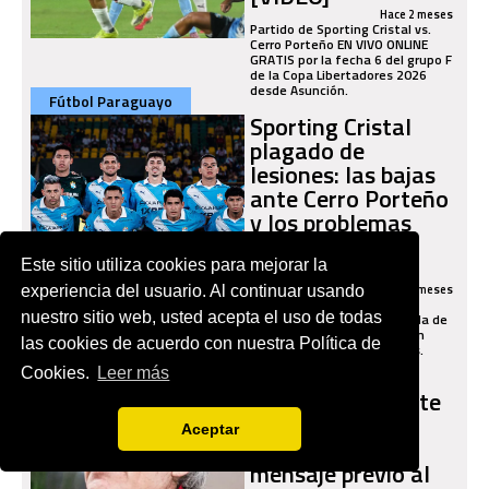
Hace 2 meses
Partido de Sporting Cristal vs.
Cerro Porteño EN VIVO ONLINE
GRATIS por la fecha 6 del grupo F
de la Copa Libertadores 2026
desde Asunción.
Fútbol Paraguayo
Sporting Cristal
plagado de
lesiones: las bajas
ante Cerro Porteño
y los problemas
para Zé Ricardo
[FOTOS]
Este sitio utiliza cookies para mejorar la
Hace 3 meses
experiencia del usuario. Al continuar usando
Los celestes buscarán su
nuestro sitio web, usted acepta el uso de todas
clasificación en La Nueva Olla de
Asunción, con una alineación
las cookies de acuerdo con nuestra Política de
inédita por varias ausencias.
Fútbol Paraguayo
Cerro Porteño
Cookies.
Leer más
alista su plan ante
Sporting Cristal:
Aceptar
Ariel Holan dejó
mensaje previo al