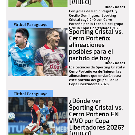
[VIDEO]
Hace 2 meses
Con goles de Pablo Vegetti y
Cecilio Domínguez, Sporting
Cristal cayó 2-0 con Cerro
Porteño por la fecha 6 del grupo
Fútbol Paraguayo
F de la Copa Libertadores 2026.
Sporting Cristal vs.
Cerro Porteño:
alineaciones
posibles para el
partido de hoy
Hace 2 meses
Los técnicos de Sporting Cristal y
Cerro Porteño ya definieron las
alineaciones que enviarán para
este partido del grupo F de la
Copa Libertadores 2026.
Fútbol Paraguayo
¿Dónde ver
Sporting Cristal vs.
Cerro Porteño EN
VIVO por Copa
Libertadores 2026?
[VIDEO]