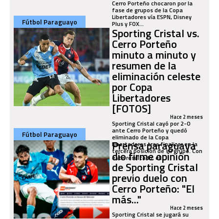
Cerro Porteño chocaron por la
fase de grupos de la Copa
Libertadores vía ESPN, Disney
Fútbol Paraguayo
Plus y FOX...
Sporting Cristal vs.
Cerro Porteño
minuto a minuto y
resumen de la
eliminación celeste
por Copa
Libertadores
[FOTOS]
Hace 2 meses
Sporting Cristal cayó por 2-0
ante Cerro Porteño y quedó
Fútbol Paraguayo
eliminado de la Copa
Prensa paraguaya
Libertadores tras finalizar en la
tercera posición de su grupo. Con
dio firme opinión
este resultado, el...
de Sporting Cristal
previo duelo con
Cerro Porteño: "El
más..."
Hace 2 meses
Sporting Cristal se jugará su