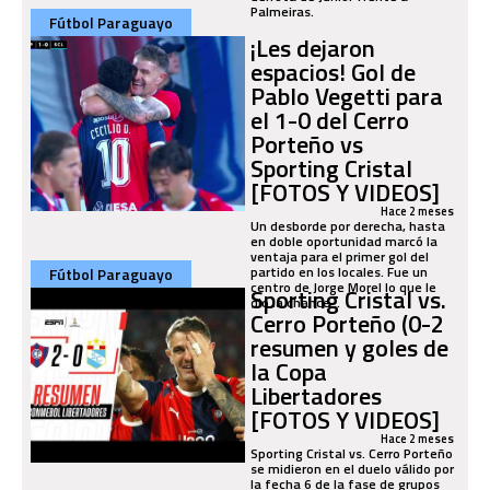
Palmeiras.
Fútbol Paraguayo
¡Les dejaron
espacios! Gol de
Pablo Vegetti para
el 1-0 del Cerro
Porteño vs
Sporting Cristal
[FOTOS Y VIDEOS]
Hace 2 meses
Un desborde por derecha, hasta
en doble oportunidad marcó la
ventaja para el primer gol del
partido en los locales. Fue un
Fútbol Paraguayo
centro de Jorge Morel lo que le
Sporting Cristal vs.
dio la chance...
Cerro Porteño (0-2
resumen y goles de
la Copa
Libertadores
[FOTOS Y VIDEOS]
Hace 2 meses
Sporting Cristal vs. Cerro Porteño
se midieron en el duelo válido por
la fecha 6 de la fase de grupos