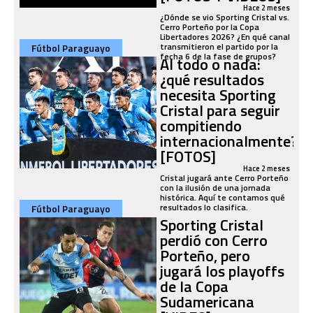
Hace 2 meses
¿Dónde se vio Sporting Cristal vs.
Cerro Porteño por la Copa
Libertadores 2026? ¿En qué canal
transmitieron el partido por la
Fútbol Paraguayo
fecha 6 de la fase de grupos?
Al todo o nada:
¿qué resultados
necesita Sporting
Cristal para seguir
compitiendo
internacionalmente?
[FOTOS]
Hace 2 meses
Cristal jugará ante Cerro Porteño
con la ilusión de una jornada
histórica. Aquí te contamos qué
resultados lo clasifica.
Fútbol Paraguayo
Sporting Cristal
perdió con Cerro
Porteño, pero
jugará los playoffs
de la Copa
Sudamericana