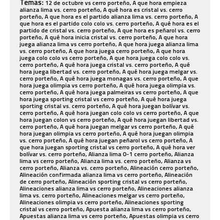
Temas:
12 de octubre vs cerro porteño, A que hora empieza alianza lima vs. cerro porteño, A qué hora es cristal vs. cerro porteño, A que hora es el partido alianza lima vs. cerro porteño, A que hora es el partido colo colo vs. cerro porteño, A qué hora es el partido de cristal vs. cerro porteño, A que hora es peñarol vs. cerro porteño, A qué hora inicia cristal vs. cerro porteño, A que hora juega alianza lima vs cerro porteño, A que hora juega alianza lima vs. cerro porteño, A que hora juega cerro porteño, A que hora juega colo colo vs cerro porteño, A que hora juega colo colo vs. cerro porteño, A qué hora juega cristal vs. cerro porteño, A qué hora juega libertad vs. cerro porteño, A qué hora juega melgar vs. cerro porteño, A qué hora juega monagas vs. cerro porteño, A que hora juega olimpia vs cerro porteño, A qué hora juega olimpia vs. cerro porteño, A qué hora juega palmeiras vs cerro porteño, A que hora juega sporting cristal vs cerro porteño, A qué hora juega sporting cristal vs. cerro porteño, A qué hora juegan bolívar vs. cerro porteño, A qué hora juegan colo colo vs cerro porteño, A que hora juegan colon vs cerro porteño, A qué hora juegan libertad vs. cerro porteño, A qué hora juegan melgar vs cerro porteño, A qué hora juegan olimpia vs cerro porteño, A qué hora juegan olimpia vs. cerro porteño, A qué hora juegan peñarol vs cerro porteño, A que hora juegan sporting cristal vs cerro porteño, A qué hora ver bolívar vs. cerro porteño, Alianza lima 0-1 cerro porteño, Alianza lima vs cerro porteño, Alianza lima vs. cerro porteño, Alianza vs cerro porteño, Alianza vs. cerro porteño, Alineación cerro porteño, Alineación confirmada alianza lima vs cerro porteño, Alineación de cerro porteño, Alineación sporting cristal vs cerro porteño, Alineaciones alianza lima vs cerro porteño, Alineaciones alianza lima vs. cerro porteño, Alineaciones melgar vs cerro porteño, Alineaciones olimpia vs cerro porteño, Alineaciones sporting cristal vs cerro porteño, Apuesta alianza lima vs cerro porteño, Apuestas alianza lima vs cerro porteño, Apuestas olimpia vs cerro porteño, Apuestas olimpia vs. cerro porteño, Athletico paranaense vs cerro porteño, Avión cerro porteño, Barcelona sc vs. cerro porteño, Bolívar vs cerro porteño, Bolívar vs. cerro porteño, Canal alianza lima vs cerro porteño, Canal alianza lima vs. cerro porteño, Canal colo colo vs. cerro porteño, Canal confirmado sporting cristal vs cerro porteño, Canal cristal vs cerro porteño, Canal cristal vs. cerro porteño, Canal de transmisión cristal vs. cerro porteño, Canal de tv junior vs cerro porteño, Canal libertad vs. cerro porteño, Canal melgar vs. cerro porteño, Canal monagas vs. cerro porteño, Canal olimpia vs cerro porteño, Canal olimpia vs. cerro porteño, Canal palmeiras vs cerro porteño, Canal para ver olimpia vs cerro porteño, Canal paraguay palmeiras vs cerro porteño, Canal paranaense vs cerro porteño, Canal que pasa cristal vs. cerro porteño, Canal que pasa libertad vs. cerro porteño, Canal que pasa melgar vs. cerro porteño, Canal que pasa monagas vs. cerro porteño, Canal que pasa olimpia vs cerro porteño, Canal que pasa sporting cristal vs. cerro porteño, Canal que televisa cristal vs. cerro porteño, Canal que televisa libertad vs. cerro porteño, Canal que televisa melgar vs. cerro porteño, Canal que televisa olimpia vs cerro porteño, Canal que televisa sporting cristal vs. cerro porteño, Canal que transmite cristal vs. cerro porteño, Canal que transmite libertad vs. cerro porteño, Canal que transmite melgar vs. cerro porteño, Canal que transmite monagas vs. cerro porteño, Canal que transmite olimpia vs cerro porteño, Canal que transmite sporting cristal vs. cerro porteño, Canal sporting cristal vs cerro porteño, Canal sporting cristal vs. cerro porteño, Canal tv cristal vs. cerro porteño, Canal tv gratis cristal vs. cerro porteño, Canal tv gratis libertad vs. cerro porteño, Canal tv gratis melgar vs. cerro porteño, Canal tv gratis monagas vs. cerro porteño, Canal tv libertad vs. cerro porteño, Canal tv melgar vs. cerro porteño, Canal tv monagas vs. cerro porteño, Canal tv olimpia vs cerro porteño, Canal tv sporting cristal vs. cerro porteño, Canales alianza lima vs. cerro porteño, Canales colo colo vs. cerro porteño, Canales libertad vs. cerro porteño, Canales melgar vs cerro porteño, Canales palmeiras vs cerro porteño, Canales para ver colo colo vs cerro porteño, Canales para ver colón vs cerro porteño, Canales para ver olimpia vs cerro porteño, Cancha de cerro porteño, Carlos zambrano piensa en partido cerro porteño, Cerro porteño, Cerro porteño - monagas, Cerro porteño - palmeiras, Cerro porteño 2022, Cerro porteño arequipa, Cerro porteno bolivar, Cerro porteño bolivar en vivo, Cerro porteño bolivar ver en vivo, Cerro porteño campeon, Cerro porteño contra sporting cristal, Cerro porteño en vivo, Cerro porteño estadio, Cerro porteño gegen olimpia, Cerro porteño general caballero, Cerro porteño general caballero en vivo, Cerro porteño hoy, Cerro porteño hoy en vivo, Cerro porteño melgar, Cerro porteño olimpia, Cerro porteño partidos, Cerro porteño pronostico, Cerro porteño resistencia, Cerro porteño resistencia tigo sports, Cerro porteño resistencia ver en vivo, Cerro porteño river plate, Cerro porteño v olimpia, Cerro porteño venció 1-0 a alianza lima, Cerro porteño versus, Cerro porteño versus libertad, Cerro porteño versus sportivo luqueño, Cerro porteño vs, Cerro porteño vs palmeiras, Cerro porteño vs palmeiras alineaciones, Cerro porteño vs palmeiras canales, Cerro porteño vs palmeiras como ver, Cerro porteño vs palmeiras como ver gratis, Cerro porteño vs palmeiras donde ver, Cerro porteño vs palmeiras donde ver online, Cerro porteño vs palmeiras donde ver por internet, Cerro porteño vs palmeiras fecha hora y canal, Cerro porteño vs palmeiras fecha hora y canal online, Cerro porteño vs palmeiras horarios, Cerro porteño vs palmeiras minuto a minuto, Cerro porteño vs palmeiras mira aqui online, Cerro porteño vs palmeiras por la copa libertadores, Cerro porteño vs palmeiras pronostico, Cerro porteño vs palmeiras transmision en vivo, Cerro porteño vs palmeiras transmision online, Cerro porteño vs palmeiras ver, Cerro porteño vs palmeiras ver en vivo, Cerro porteño vs palmeiras ver gratis por internet, Cerro porteño vs palmeiras ver online, Cerro porteño vs palmeiras ver online gratis, Cerro porteño vs palmeiras via espn, Cerro porteño vs palmeiras via star plus, Cerro porteño vs 12 de octubre, Cerro porteño vs 12 de octubre canal, Cerro porteño vs 12 de octubre 2021, Cerro porteño vs 12 de octubre clausura 2021, Cerro porteño vs 12 de octubre como ver en vivo, Cerro porteño vs 12 de octubre en directo, Cerro porteño vs 12 de octubre en vivo, Cerro porteño vs 12 de octubre en vivo online, Cerro porteño vs 12 de octubre gratis, Cerro porteño vs 12 de octubre hora, Cerro porteño vs 12 de octubre online, Cerro porteño vs 12 de octubre online gratis, Cerro porteño vs 12 de octubre paraguay, Cerro porteño vs 12 de octubre por el torneo clausura, Cerro porteño vs 12 de octubre tigo sports, Cerro porteño vs 12 de octubre torneo paraguayo, Cerro porteño vs 12 de octubre transmisión, Cerro porteño vs 12 de octubre ultima fecha, Cerro porteño vs 2 de mayo, Cerro porteño vs 2 de mayo 2024, Cerro porteño vs 2 de mayo en vivo, Cerro porteño vs 24 de setiembre, Cerro porteño vs alianza lima, Cerro porteño vs alianza lima en vivo, Cerro porteño vs always ready, Cerro porteño vs ameliano, Cerro porteño vs ameliano en vivo, Cerro porteño vs ameliano en vivo online gratis, Cerro porteño vs athletico paranaense, Cerro porteño vs athletico paranaense en directo, Cerro porteño vs athletico paranaense en vivo, Cerro porteño vs athletico paranaense en vivo vía dgo, Cerro porteño vs athletico paranaense en vivo vía dsports (directv), Cerro porteño vs atlético tembetary, Cerro porteño vs atlético tembetary en vivo, Cerro porteño vs atlético tembetary en vivo online gratis, Cerro porteño vs atlético tembetary hoy en vivo, Cerro porteño vs barcelona, Cerro porteño vs barcelona sc en vivo, Cerro porteño vs barcelona sc en vivo online gratis, Cerro porteño vs bolivar, Cerro porteño vs bolívar en directo, Cerro porteño vs bolivar en vivo, Cerro porteño vs bolívar en vivo online gratis, Cerro porteño vs bolívar hoy, Cerro porteño vs bolívar online, Cerro porteño vs bolívar vía espn, Cerro porteño vs bolívar vía futbol libre, Cerro porteño vs club olimpia, Cerro porteño vs club olimpia en vivo, Cerro porteño vs club olimpia en vivo online, Cerro porteño vs colo colo, Cerro porteño vs colo colo en vivo, Cerro porteño vs colo colo vía espn, Cerro porteño vs colón, Cerro porteño vs colón 2022, Cerro porteño vs colón canal, Cerro porteño vs colón como ver hoy, Cerro porteño vs colón copa libertadores, Cerro porteño vs colón donde ver, Cerro porteño vs colón en vivo, Cerro porteño vs colón en vivo gratis, Cerro porteño vs colón en vivo online, Cerro porteño vs colón fox, Cerro porteño vs colón free, Cerro porteño vs colón gratis, Cerro porteño vs colón gratis en vivo, Cerro porteño vs colón horario, Cerro porteño vs colón hoy, Cerro porteño vs colón live, Cerro porteño vs colón star +, Cerro porteño vs colón star + gratis, Cerro porteño vs colón star plus, Cerro porteño vs colón star plus gratis, Cerro porteño vs colón streaming, Cerro porteño vs colón transmision, Cerro porteño vs colón ver en vivo, Cerro porteño vs colón ver gratis hoy, Cerro porteño vs colón ver gratis online, Cerro porteño vs curicó unido, Cerro porteño vs curicó unido en vivo, Cerro porteño vs curicó unido en vivo gratis, Cerro porteño vs curicó unido en vivo online, Cerro porteño vs curicó unido en vivo online gratis, Cerro porteño vs curicó unido online, Cerro porteño vs defensor sporting, Cerro porteño vs estudiantes, Cerro porteño vs estudiantes canal de transmisión, Cerro porteño vs estudiantes en vivo, Cerro porteño vs estudiantes en vivo online gratis, Cerro porteño vs fluminense, Cerro porte